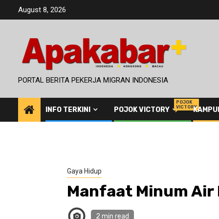
Skip
August 8, 2026
to
content
PORTAL BERITA PEKERJA MIGRAN INDONESIA
POJOK
VICTORY
INFO TERKINI
POJOK VICTORY
KAMPU
Gaya Hidup
Manfaat Minum Air 
2 min read