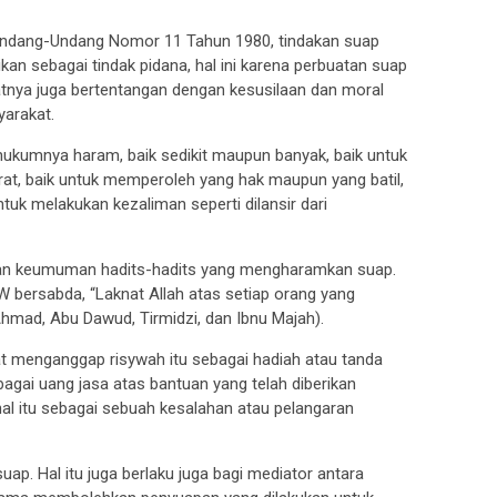
 Undang-Undang Nomor 11 Tahun 1980, tindakan suap
n sebagai tindak pidana, hal ini karena perbuatan suap
atnya juga bertentangan dengan kesusilaan dan moral
arakat.
hukumnya haram, baik sedikit maupun banyak, baik untuk
, baik untuk memperoleh yang hak maupun yang batil,
uk melakukan kezaliman seperti dilansir dari
an keumuman hadits-hadits yang mengharamkan suap.
W bersabda, “Laknat Allah atas setiap orang yang
mad, Abu Dawud, Tirmidzi, dan Ibnu Majah).
akat menganggap risywah itu sebagai hadiah atau tanda
agai uang jasa atas bantuan yang telah diberikan
al itu sebagai sebuah kesalahan atau pelangaran
. Hal itu juga berlaku juga bagi mediator antara