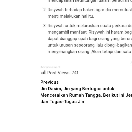
mendapatkan keuntungan dalam peradilan 
Risywah terhadap hakim agar dia memutuska
mesti melakukan hal itu.
Risywah untuk meluruskan suatu perkara 
mengambil manfaat. Risywah ini haram bagi
dapat dianggap upah bagi orang yang beru
untuk urusan seseorang, lalu dibagi-bagikan. 
menyenangkan orang. Akan tetapi dari satu 
Advertisement
Post Views:
741
Continue
Previous
Jin Dasim, Jin yang Bertugas untuk
Reading
Menceraikan Rumah Tangga, Berikut ini Je
dan Tugas-Tugas Jin