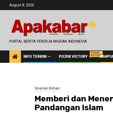
Skip
August 8, 2026
to
content
PORTAL BERITA PEKERJA MIGRAN INDONESIA
POJOK
VICTORY
INFO TERKINI
POJOK VICTORY
KAMPU
Siraman Rohani
Memberi dan Mener
Pandangan Islam