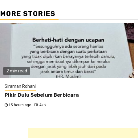
MORE STORIES
2 min read
Siraman Rohani
Pikir Dulu Sebelum Berbicara
15 hours ago
Akol