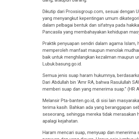
Dikutip dari Proxsisgroup.com, sesuai dengan
yang menyangkut kepentingan umum dikategorika
dalam pelbagai bentuk dan sifatnya pada hakik
Pancasila yang membahayakan kehidupan masy
Praktik penyuapan sendiri dalam agama Islam, 
memperoleh manfaat maupun menolak mudharat
baik untuk menghilangkan kezaliman maupun unt
Lubuk.basung.go.id.
Semua jenis suap haram hukumnya, berdasark
Dari Abdullah bin ‘Amr RA, bahwa Rasulullah SA
memberi suap dan yang menerima suap.” (HR Ah
Melansir Pta-banten.go.id, di sisi lain masyar
terima kasih. Bahkan ada yang beranggapan seb
seseorang, sehingga mereka tidak merasakan h
apalagi kejahatan.
Haram mencari suap, menyuap dan menerima suap