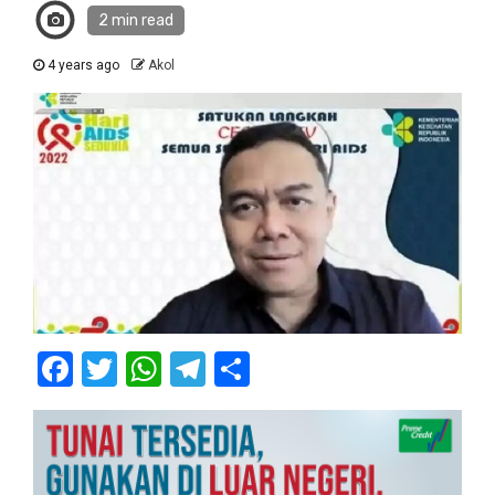
2 min read
4 years ago
Akol
Facebook
Twitter
WhatsApp
Telegram
Share