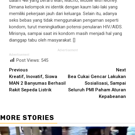
dalam 4M yang berarti Man, Macho, Mobile with Money.
Dimana kelompok ini identik dengan kaum laki-laki yang
memiliki pekerjaan jauh dari keluarga. Selain itu, adanya
seks bebas yang tidak menggunakan pengaman seperti
kondom, turut meningkatkan potensi penularan HIV/AIDS.
Mirisnya, sampai saat ini kondom masih menjadi hal yang
dianggap tabu oleh masyarakat. []
Advertisement
Advertisement
Post Views:
545
Continue
Previous
Next
Kreatif, Inovatif, Siswa
Bea Cukai Gencar Lakukan
Reading
MAN 2 Banyumas Berhasil
Sosialisasi, Sampai
Rakit Sepeda Listrik
Seluruh PMI Paham Aturan
Kepabeanan
MORE STORIES