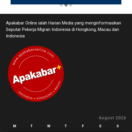
Apakabar Online ialah Harian Media yang menginformasikan
Seputar Pekerja Migran Indonesia di Hongkong, Macau dan
Indonesia
August 2026
M
T
W
T
F
S
S