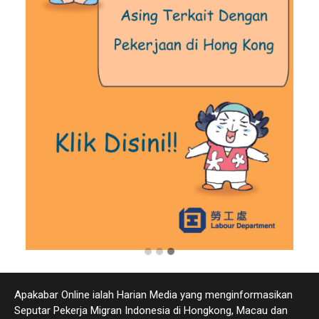
Apakabar Online ialah Harian Media yang menginformasikan
Seputar Pekerja Migran Indonesia di Hongkong, Macau dan