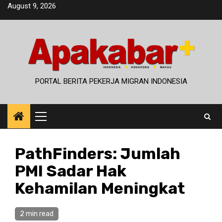
Skip
August 9, 2026
to
content
PORTAL BERITA PEKERJA MIGRAN INDONESIA
Primary
Menu
PathFinders: Jumlah
PMI Sadar Hak
Kehamilan Meningkat
2 min read