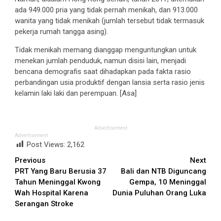
ada 949.000 pria yang tidak pernah menikah, dan 913.000
wanita yang tidak menikah (jumlah tersebut tidak termasuk
pekerja rumah tangga asing).
Tidak menikah memang dianggap menguntungkan untuk
menekan jumlah penduduk, namun disisi lain, menjadi
bencana demografis saat dihadapkan pada fakta rasio
perbandingan usia produktif dengan lansia serta rasio jenis
kelamin laki laki dan perempuan. [Asa]
Advertisement
Advertisement
Post Views:
2,162
Continue
Previous
Next
PRT Yang Baru Berusia 37
Bali dan NTB Diguncang
Reading
Tahun Meninggal Kwong
Gempa, 10 Meninggal
Wah Hospital Karena
Dunia Puluhan Orang Luka
Serangan Stroke