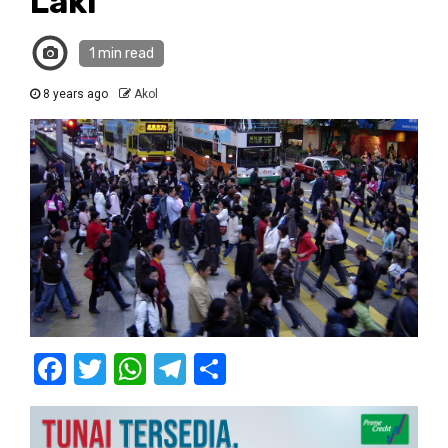
Laki
1 min read
8 years ago
Akol
Facebook
Twitter
WhatsApp
Telegram
Share