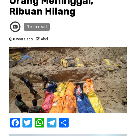
Orang Meninggal,
Ribuan Hilang
1 min read
8 years ago
Akol
Facebook
Twitter
WhatsApp
Telegram
Share