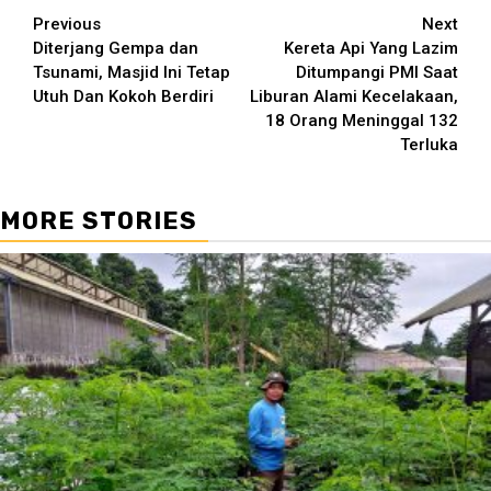
Continue
Previous
Next
Diterjang Gempa dan
Kereta Api Yang Lazim
Reading
Tsunami, Masjid Ini Tetap
Ditumpangi PMI Saat
Utuh Dan Kokoh Berdiri
Liburan Alami Kecelakaan,
18 Orang Meninggal 132
Terluka
MORE STORIES