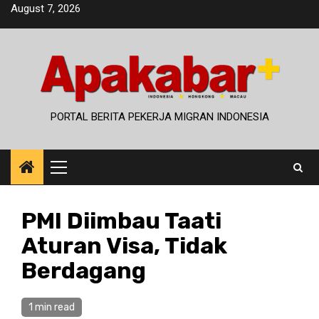
Skip
August 7, 2026
to
content
PORTAL BERITA PEKERJA MIGRAN INDONESIA
Primary
Menu
PMI Diimbau Taati
Aturan Visa, Tidak
Berdagang
1 min read