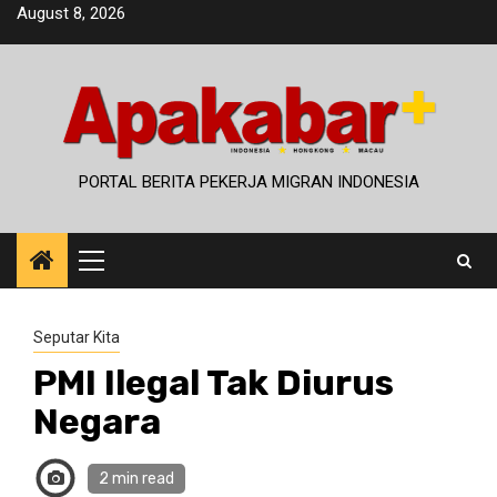
Skip
August 8, 2026
to
content
PORTAL BERITA PEKERJA MIGRAN INDONESIA
Primary
Menu
Seputar Kita
PMI Ilegal Tak Diurus
Negara
2 min read