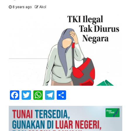
8 years ago
Akol
Facebook
Twitter
WhatsApp
Telegram
Share