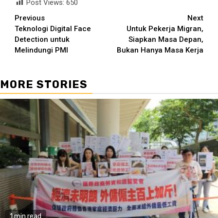
Post Views:
650
Continue
Previous
Next
Teknologi Digital Face
Untuk Pekerja Migran,
Reading
Detection untuk
Siapkan Masa Depan,
Melindungi PMI
Bukan Hanya Masa Kerja
MORE STORIES
1 min read