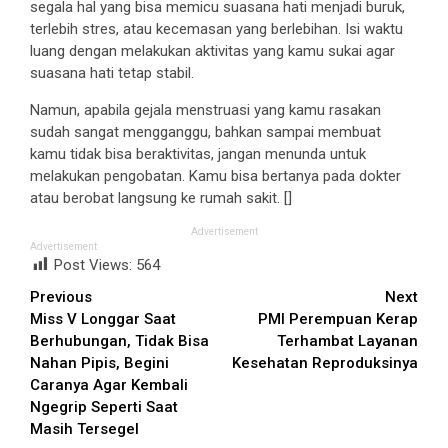
segala hal yang bisa memicu suasana hati menjadi buruk,
terlebih stres, atau kecemasan yang berlebihan. Isi waktu
luang dengan melakukan aktivitas yang kamu sukai agar
suasana hati tetap stabil.
Namun, apabila gejala menstruasi yang kamu rasakan
sudah sangat mengganggu, bahkan sampai membuat
kamu tidak bisa beraktivitas, jangan menunda untuk
melakukan pengobatan. Kamu bisa bertanya pada dokter
atau berobat langsung ke rumah sakit. []
Advertisement
Advertisement
Post Views:
564
Continue
Previous
Next
Miss V Longgar Saat
PMI Perempuan Kerap
Reading
Berhubungan, Tidak Bisa
Terhambat Layanan
Nahan Pipis, Begini
Kesehatan Reproduksinya
Caranya Agar Kembali
Ngegrip Seperti Saat
Masih Tersegel