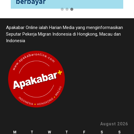
Apakabar Online ialah Harian Media yang menginformasikan
Seputar Pekerja Migran Indonesia di Hongkong, Macau dan
Indonesia
August 2026
M
T
W
T
F
S
S