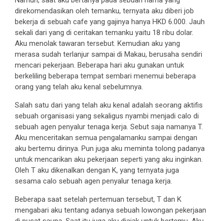
direkomendasikan oleh temanku, ternyata aku diberi job
bekerja di sebuah cafe yang gajinya hanya HKD 6.000. Jauh
sekali dari yang di ceritakan temanku yaitu 18 ribu dolar.
Aku menolak tawaran tersebut. Kemudian aku yang
merasa sudah terlanjur sampai di Makau, berusaha sendiri
mencari pekerjaan. Beberapa hari aku gunakan untuk
berkeliling beberapa tempat sembari menemui beberapa
orang yang telah aku kenal sebelumnya.
Salah satu dari yang telah aku kenal adalah seorang aktifis
sebuah organisasi yang sekaligus nyambi menjadi calo di
sebuah agen penyalur tenaga kerja. Sebut saja namanya T.
Aku menceritakan semua pengalamanku sampai dengan
aku bertemu dirinya. Pun juga aku meminta tolong padanya
untuk mencarikan aku pekerjaan seperti yang aku inginkan.
Oleh T aku dikenalkan dengan K, yang ternyata juga
sesama calo sebuah agen penyalur tenaga kerja.
Beberapa saat setelah pertemuan tersebut, T dan K
mengabari aku tentang adanya sebuah lowongan pekerjaan
di pusat sauna. Saat itu juga aku diajak untuk bertemu. Aku