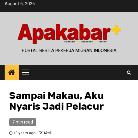
Skip
August 6, 2026
to
content
PORTAL BERITA PEKERJA MIGRAN INDONESIA
Primary
Menu
Sampai Makau, Aku
Nyaris Jadi Pelacur
7 min read
10 years ago
Akol