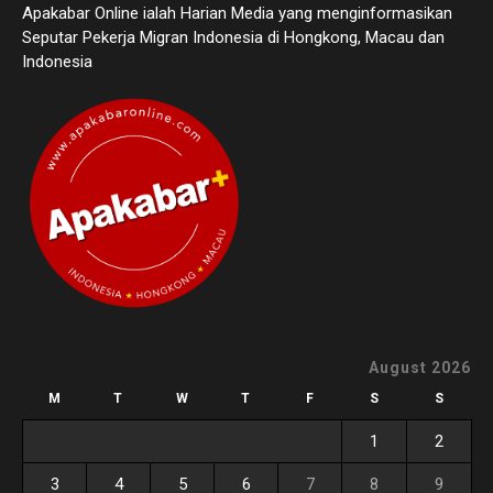
Apakabar Online ialah Harian Media yang menginformasikan
Seputar Pekerja Migran Indonesia di Hongkong, Macau dan
Indonesia
August 2026
M
T
W
T
F
S
S
1
2
3
4
5
6
7
8
9