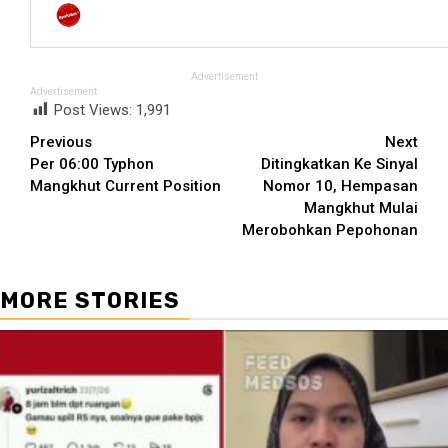
Advertisement
Advertisement
Post Views:
1,991
Continue
Previous
Next
Per 06:00 Typhon
Ditingkatkan Ke Sinyal
Reading
Mangkhut Current Position
Nomor 10, Hempasan
Mangkhut Mulai
Merobohkan Pepohonan
MORE STORIES