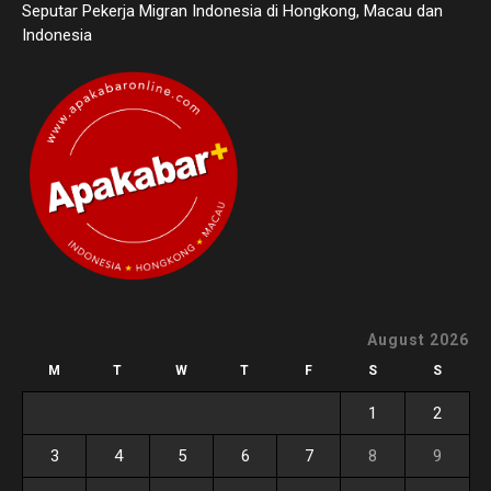
Seputar Pekerja Migran Indonesia di Hongkong, Macau dan
Indonesia
August 2026
M
T
W
T
F
S
S
1
2
3
4
5
6
7
8
9