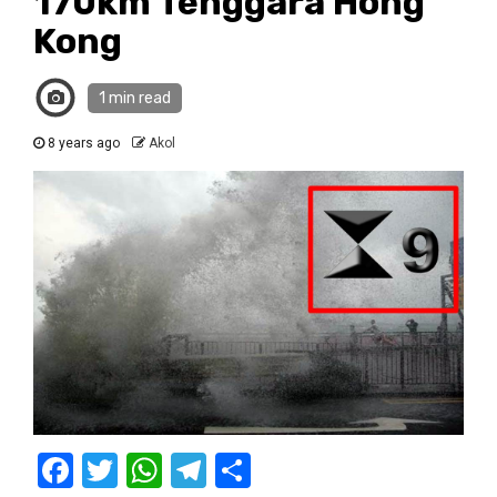
170km Tenggara Hong
Kong
1 min read
8 years ago
Akol
Facebook
Twitter
WhatsApp
Telegram
Share