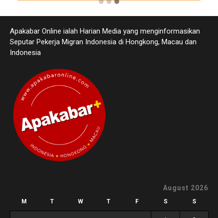
Apakabar Online ialah Harian Media yang menginformasikan
Seputar Pekerja Migran Indonesia di Hongkong, Macau dan
Indonesia
August 2026
M
T
W
T
F
S
S