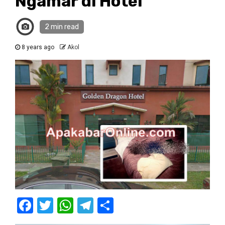
Ngamar di Hotel
2 min read
8 years ago
Akol
Facebook
Twitter
WhatsApp
Telegram
Share