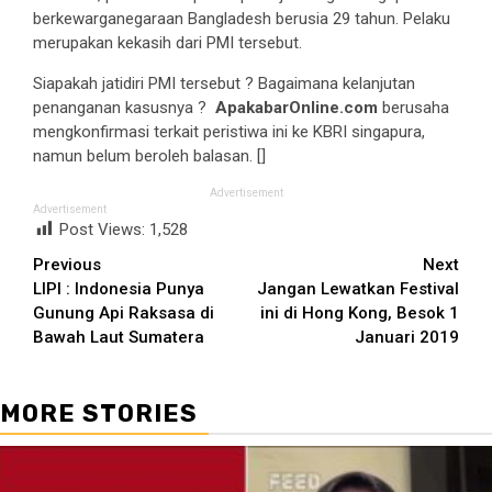
berkewarganegaraan Bangladesh berusia 29 tahun. Pelaku
merupakan kekasih dari PMI tersebut.
Siapakah jatidiri PMI tersebut ? Bagaimana kelanjutan
penanganan kasusnya ?
ApakabarOnline.com
berusaha
mengkonfirmasi terkait peristiwa ini ke KBRI singapura,
namun belum beroleh balasan. []
Advertisement
Advertisement
Post Views:
1,528
Continue
Previous
Next
LIPI : Indonesia Punya
Jangan Lewatkan Festival
Reading
Gunung Api Raksasa di
ini di Hong Kong, Besok 1
Bawah Laut Sumatera
Januari 2019
MORE STORIES