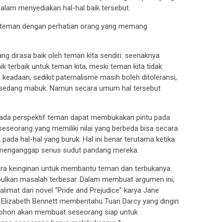
t dalam menyediakan hal-hal baik tersebut.
ri teman dengan perhatian orang yang memang
ng dirasa baik oleh teman kita sendiri: seenaknya
ik terbaik untuk teman kita, meski teman kita tidak
 keadaan, sedikit paternalisme masih boleh ditoleransi,
a sedang mabuk. Namun secara umum hal tersebut
ada perspektif teman dapat membukakan pintu pada
seorang yang memiliki nilai yang berbeda bisa secara
pada hal-hal yang buruk. Hal ini benar terutama ketika
enganggap serius sudut pandang mereka.
ara keinginan untuk membantu teman dan terbukanya
lkan masalah terbesar. Dalam membuat argumen ini,
imat dari novel “Pride and Prejudice” karya Jane
, Elizabeth Bennett memberitahu Tuan Darcy yang dingin
mohon akan membuat seseorang siap untuk