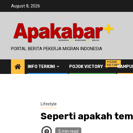
Skip
August 8, 2026
to
content
PORTAL BERITA PEKERJA MIGRAN INDONESIA
POJOK
VICTORY
INFO TERKINI
POJOK VICTORY
KAMPU
Lifestyle
Seperti apakah tem
5 min read