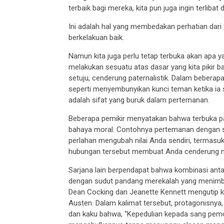
terbaik bagi mereka, kita pun juga ingin terliba
Ini adalah hal yang membedakan perhatian da
berkelakuan baik.
Namun kita juga perlu tetap terbuka akan apa ya
melakukan sesuatu atas dasar yang kita pikir ba
setuju, cenderung paternalistik. Dalam beberapa
seperti menyembunyikan kunci teman ketika i
adalah sifat yang buruk dalam pertemanan.
Beberapa pemikir menyatakan bahwa terbuka p
bahaya moral. Contohnya pertemanan dengan se
perlahan mengubah nilai Anda sendiri, termasuk 
hubungan tersebut membuat Anda cenderung m
Sarjana lain berpendapat bahwa kombinasi ant
dengan sudut pandang merekalah yang menimbu
Dean Cocking dan Jeanette Kennett mengutip kal
Austen. Dalam kalimat tersebut, protagonisnya
dan kaku bahwa, “Kepedulian kepada sang pe