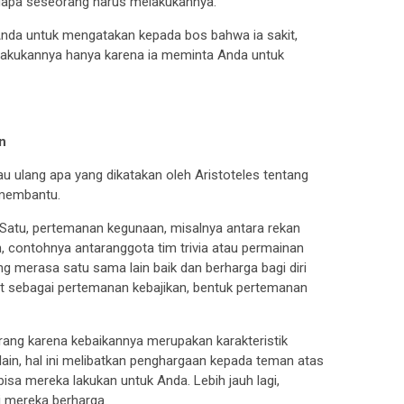
pa seseorang harus melakukannya.”
Anda untuk mengatakan kepada bos bahwa ia sakit,
akukannya hanya karena ia meminta Anda untuk
n
u ulang apa yang dikatakan oleh Aristoteles tentang
 membantu.
n. Satu, pertemanan kegunaan, misalnya antara rekan
 contohnya antaranggota tim trivia atau permainan
ng merasa satu sama lain baik dan berharga bagi diri
ebut sebagai pertemanan kebajikan, bentuk pertemanan
ang karena kebaikannya merupakan karakteristik
lain, hal ini melibatkan penghargaan kepada teman atas
bisa mereka lakukan untuk Anda. Lebih jauh lagi,
i mereka berharga.