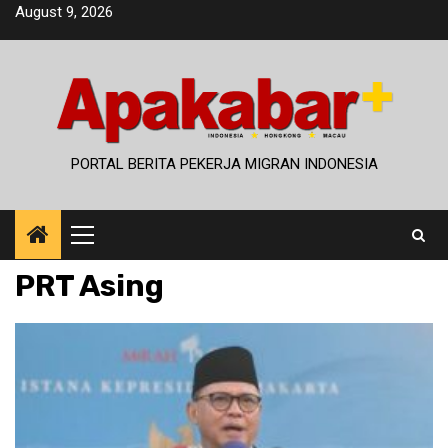
Skip
August 9, 2026
to
content
PORTAL BERITA PEKERJA MIGRAN INDONESIA
Primary
Menu
PRT Asing