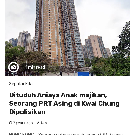
1 min read
Seputar Kita
Dituduh Aniaya Anak majikan,
Seorang PRT Asing di Kwai Chung
Dipolisikan
2 years ago
Akol
HONG KONG - Seorang pekerja rumah tangga (PRT) asing