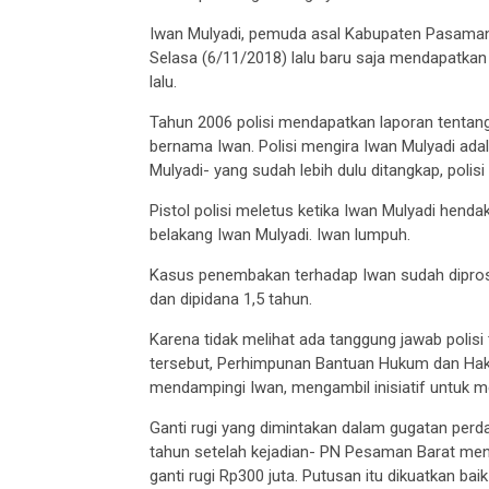
Iwan Mulyadi, pemuda asal Kabupaten Pasaman
Selasa (6/11/2018) lalu baru saja mendapatkan
lalu.
Tahun 2006 polisi mendapatkan laporan tentan
bernama Iwan. Polisi mengira Iwan Mulyadi ad
Mulyadi- yang sudah lebih dulu ditangkap, polis
Pistol polisi meletus ketika Iwan Mulyadi hend
belakang Iwan Mulyadi. Iwan lumpuh.
Kasus penembakan terhadap Iwan sudah dipros
dan dipidana 1,5 tahun.
Karena tidak melihat ada tanggung jawab polis
tersebut, Perhimpunan Bantuan Hukum dan Hak
mendampingi Iwan, mengambil inisiatif untuk m
Ganti rugi yang dimintakan dalam gugatan perda
tahun setelah kejadian- PN Pesaman Barat me
ganti rugi Rp300 juta. Putusan itu dikuatkan bai