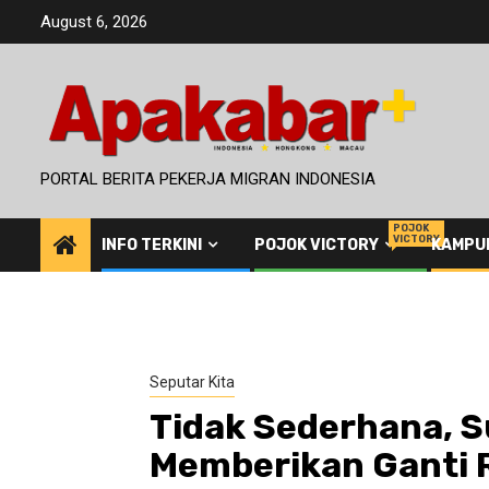
Skip
August 6, 2026
to
content
PORTAL BERITA PEKERJA MIGRAN INDONESIA
POJOK
VICTORY
INFO TERKINI
POJOK VICTORY
KAMPU
Seputar Kita
Tidak Sederhana, S
Memberikan Ganti 