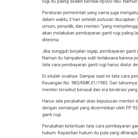
rugi itu paling sedikit bernilai Rp500 ribu. Nam
Peraturan pemerintah yang sama juga mengatur
dalam waktu 3 hari setelah putusan diucapkan. 
umum, penyidik, dan menteri “yang menyelengg
akan melakukan pembayaran ganti rugi paling la
diterima.
Jika sungguh berjalan sigap, pembayaran ganti r
Namun itu tampaknya sulit terlaksana karena 
tata cara pembayaran ganti rugi harus diatur d
Di situlah soalnya. Sampai saat ini tata cara p
Keuangan No. 983/KMK.01/1983. Dari tahunnya 
menteri tersebut berasal dari era birokrasi ya
Harus ada perubahan atas keputusan menteri t
dengan semangat yang dicerminkan oleh PP 92/
ganti rugi.
Perubahan ketentuan tata cara pembayaran ganti
hukum. Kepastian hukum itu pula yang diharap