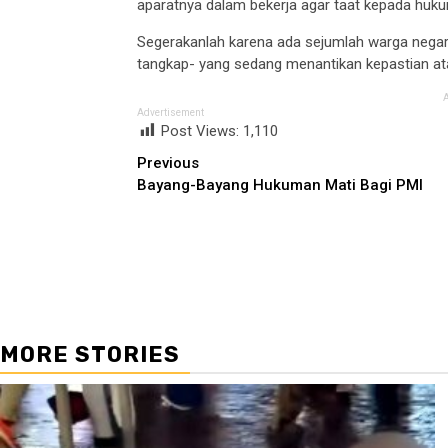
aparatnya dalam bekerja agar taat kepada huk
Segerakanlah karena ada sejumlah warga nega
tangkap- yang sedang menantikan kepastian ata
Advertisement
Post Views:
1,110
Continue
Previous
Bayang-Bayang Hukuman Mati Bagi PMI
Reading
MORE STORIES