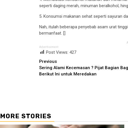
seperti daging merah, minuman beralkohol, hin
5. Konsumsi makanan sehat seperti sayuran dan
Nah, itulah beberapa penyebab asam urat ting
bermanfaat. []
Advertisement
Post Views:
427
Continue
Previous
Sering Alami Kecemasan ? Pijat Bagian Ba
Reading
Berikut Ini untuk Meredakan
MORE STORIES