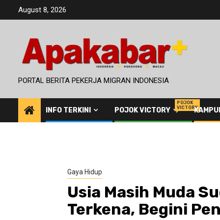
Skip
August 8, 2026
to
content
PORTAL BERITA PEKERJA MIGRAN INDONESIA
POJOK
VICTORY
INFO TERKINI
POJOK VICTORY
KAMPU
Gaya Hidup
Usia Masih Muda S
Terkena, Begini Pe