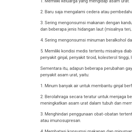
1. Memiliki keluarga yang mengidap asam urat.
2. Baru saja mengalami cedera atau pembedah
3. Sering mengonsumsi makanan dengan kandunga
dan beberapa jenis hidangan laut (misalnya teri,
4. Sering mengonsumsi minuman beralkohol dan
5. Memiliki kondisi medis tertentu misalnya dia
penyakit ginjal, penyakit tiroid, kolesterol tingg
Sementara itu, adapun beberapa perubahan gay
penyakit asam urat, yaitu:
1. Minum banyak air untuk membantu ginjal berf
2. Berolahraga secara teratur untuk menjaga be
meningkatkan asam urat dalam tubuh dan membe
3. Menghindari penggunaan obat-obatan tertentu
atau imunosupresan.
4. Membatasi konsumsi makanan dan minuman ya