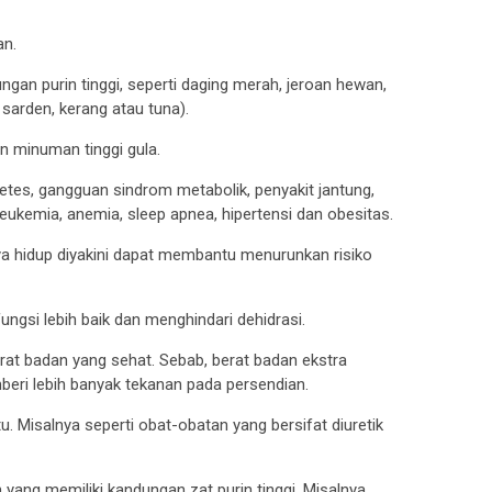
an.
n purin tinggi, seperti daging merah, jeroan hewan,
 sarden, kerang atau tuna).
 minuman tinggi gula.
betes, gangguan sindrom metabolik, penyakit jantung,
i, leukemia, anemia, sleep apnea, hipertensi dan obesitas.
a hidup diyakini dapat membantu menurunkan risiko
ungsi lebih baik dan menghindari dehidrasi.
rat badan yang sehat. Sebab, berat badan ekstra
ri lebih banyak tekanan pada persendian.
. Misalnya seperti obat-obatan yang bersifat diuretik
ng memiliki kandungan zat purin tinggi. Misalnya