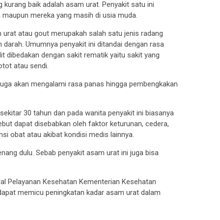
 kurang baik adalah asam urat. Penyakit satu ini
sa maupun mereka yang masih di usia muda.
m urat atau gout merupakah salah satu jenis radang
m darah. Umumnya penyakit ini ditandai dengan rasa
ulit dibedakan dengan sakit rematik yaitu sakit yang
ot atau sendi.
t juga akan mengalami rasa panas hingga pembengkakan
ekitar 30 tahun dan pada wanita penyakit ini biasanya
ut dapat disebabkan oleh faktor keturunan, cedera,
 obat atau akibat kondisi medis lainnya.
ang dulu. Sebab penyakit asam urat ini juga bisa
deral Pelayanan Kesehatan Kementerian Kesehatan
 dapat memicu peningkatan kadar asam urat dalam