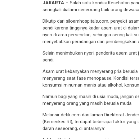
JAKARTA –
Salah satu kondisi Kesehatan yang
seringkali dialami seseorang baik orang dewa
Dikutip dari siloamhospitals.com, penyakit asa
sendi karena tingginya kadar asam urat di dala
nyeri di area persendian, sehingga sering kali s
menyebabkan peradangan dan pembengkakan ot
Selain menimbulkan nyeri, penderita asam ura
sendi.
Asam urat kebanyakan menyerang pria berusia s
menyerang saat fase menopause. Kondisi terseb
konsumsi minuman manis atau alkohol, konsumsi
Namun bagi yang masih di usia muda, jangan sen
menyerang orang yang masih berusia muda.
Melansir detik.com dari laman Direktorat Jen
(Kemenkes RI), terdapat beberapa faktor yang
darah seseorang, di antaranya: