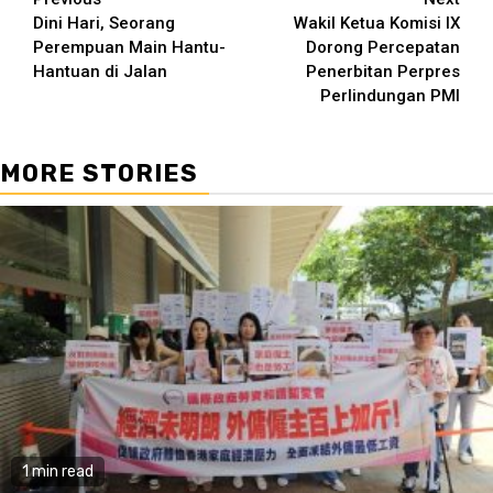
Continue
Dini Hari, Seorang
Wakil Ketua Komisi IX
Reading
Perempuan Main Hantu-
Dorong Percepatan
Hantuan di Jalan
Penerbitan Perpres
Perlindungan PMI
MORE STORIES
1 min read