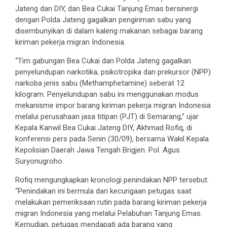
Jateng dan DIY, dan Bea Cukai Tanjung Emas bersinergi
dengan Polda Jateng gagalkan pengiriman sabu yang
disembunyikan di dalam kaleng makanan sebagai barang
kiriman pekerja migran Indonesia.
“Tim gabungan Bea Cukai dan Polda Jateng gagalkan
penyelundupan narkotika, psikotropika dan prekursor (NPP)
narkoba jenis sabu (Methamphetamine) seberat 12
kilogram. Penyelundupan sabu ini menggunakan modus
mekanisme impor barang kiriman pekerja migran Indonesia
melalui perusahaan jasa titipan (PJT) di Semarang,” ujar
Kepala Kanwil Bea Cukai Jateng DIY, Akhmad Rofiq, di
konferensi pers pada Senin (30/09), bersama Wakil Kepala
Kepolisian Daerah Jawa Tengah Brigjen. Pol. Agus
Suryonugroho.
Rofiq mengungkapkan kronologi penindakan NPP tersebut.
“Penindakan ini bermula dari kecurigaan petugas saat
melakukan pemeriksaan rutin pada barang kiriman pekerja
migran Indonesia yang melalui Pelabuhan Tanjung Emas.
Kemudian, petugas mendapati ada barang yang