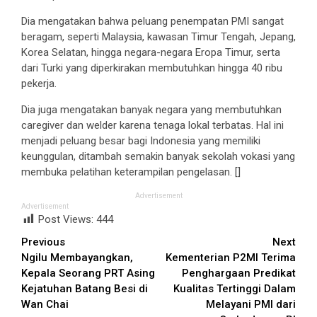
Dia mengatakan bahwa peluang penempatan PMI sangat
beragam, seperti Malaysia, kawasan Timur Tengah, Jepang,
Korea Selatan, hingga negara-negara Eropa Timur, serta
dari Turki yang diperkirakan membutuhkan hingga 40 ribu
pekerja.
Dia juga mengatakan banyak negara yang membutuhkan
caregiver dan welder karena tenaga lokal terbatas. Hal ini
menjadi peluang besar bagi Indonesia yang memiliki
keunggulan, ditambah semakin banyak sekolah vokasi yang
membuka pelatihan keterampilan pengelasan. []
Advertisement
Advertisement
Post Views:
444
Continue
Previous
Next
Ngilu Membayangkan,
Kementerian P2MI Terima
Reading
Kepala Seorang PRT Asing
Penghargaan Predikat
Kejatuhan Batang Besi di
Kualitas Tertinggi Dalam
Wan Chai
Melayani PMI dari