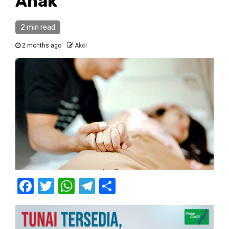
Anak
2 min read
2 months ago
Akol
Facebook
Twitter
WhatsApp
Telegram
Share