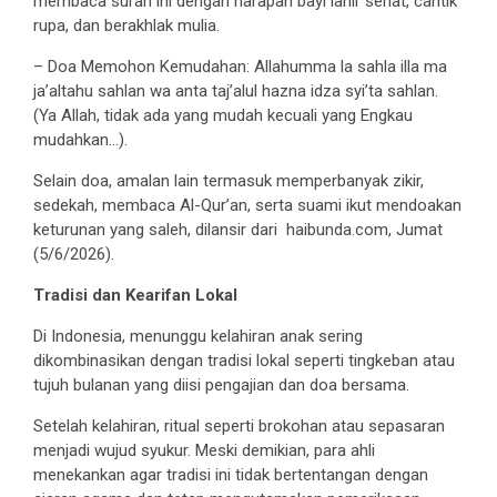
membaca surah ini dengan harapan bayi lahir sehat, cantik
rupa, dan berakhlak mulia.
– Doa Memohon Kemudahan: Allahumma la sahla illa ma
ja’altahu sahlan wa anta taj’alul hazna idza syi’ta sahlan.
(Ya Allah, tidak ada yang mudah kecuali yang Engkau
mudahkan…).
Selain doa, amalan lain termasuk memperbanyak zikir,
sedekah, membaca Al-Qur’an, serta suami ikut mendoakan
keturunan yang saleh, dilansir dari haibunda.com, Jumat
(5/6/2026).
Tradisi dan Kearifan Lokal
Di Indonesia, menunggu kelahiran anak sering
dikombinasikan dengan tradisi lokal seperti tingkeban atau
tujuh bulanan yang diisi pengajian dan doa bersama.
Setelah kelahiran, ritual seperti brokohan atau sepasaran
menjadi wujud syukur. Meski demikian, para ahli
menekankan agar tradisi ini tidak bertentangan dengan