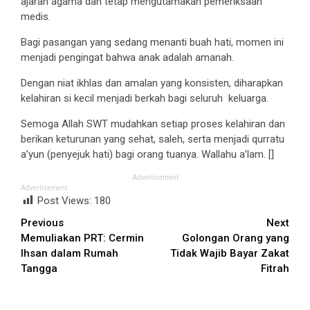
ajaran agama dan tetap mengutamakan pemeriksaan
medis.
Bagi pasangan yang sedang menanti buah hati, momen ini
menjadi pengingat bahwa anak adalah amanah.
Dengan niat ikhlas dan amalan yang konsisten, diharapkan
kelahiran si kecil menjadi berkah bagi seluruh keluarga.
Semoga Allah SWT mudahkan setiap proses kelahiran dan
berikan keturunan yang sehat, saleh, serta menjadi qurratu
a’yun (penyejuk hati) bagi orang tuanya. Wallahu a’lam. []
Advertisement
Advertisement
Post Views:
180
Continue
Previous
Next
Memuliakan PRT: Cermin
Golongan Orang yang
Reading
Ihsan dalam Rumah
Tidak Wajib Bayar Zakat
Tangga
Fitrah