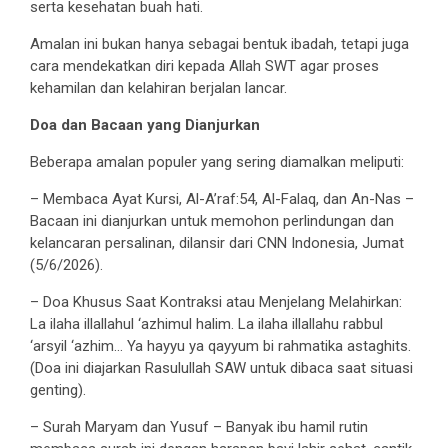
serta kesehatan buah hati.
Amalan ini bukan hanya sebagai bentuk ibadah, tetapi juga
cara mendekatkan diri kepada Allah SWT agar proses
kehamilan dan kelahiran berjalan lancar.
Doa dan Bacaan yang Dianjurkan
Beberapa amalan populer yang sering diamalkan meliputi:
– Membaca Ayat Kursi, Al-A’raf:54, Al-Falaq, dan An-Nas –
Bacaan ini dianjurkan untuk memohon perlindungan dan
kelancaran persalinan, dilansir dari CNN Indonesia, Jumat
(5/6/2026).
– Doa Khusus Saat Kontraksi atau Menjelang Melahirkan:
La ilaha illallahul ‘azhimul halim. La ilaha illallahu rabbul
‘arsyil ‘azhim… Ya hayyu ya qayyum bi rahmatika astaghits.
(Doa ini diajarkan Rasulullah SAW untuk dibaca saat situasi
genting).
– Surah Maryam dan Yusuf – Banyak ibu hamil rutin