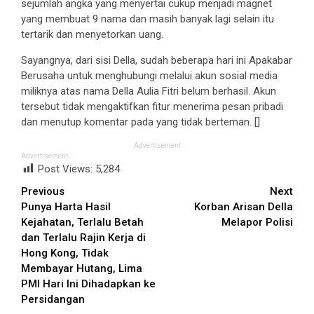
sejumlah angka yang menyertai cukup menjadi magnet
yang membuat 9 nama dan masih banyak lagi selain itu
tertarik dan menyetorkan uang.
Sayangnya, dari sisi Della, sudah beberapa hari ini Apakabar
Berusaha untuk menghubungi melalui akun sosial media
miliknya atas nama Della Aulia Fitri belum berhasil. Akun
tersebut tidak mengaktifkan fitur menerima pesan pribadi
dan menutup komentar pada yang tidak berteman. []
Advertisement
Advertisement
Post Views:
5,284
Continue
Previous
Next
Punya Harta Hasil
Korban Arisan Della
Reading
Kejahatan, Terlalu Betah
Melapor Polisi
dan Terlalu Rajin Kerja di
Hong Kong, Tidak
Membayar Hutang, Lima
PMI Hari Ini Dihadapkan ke
Persidangan