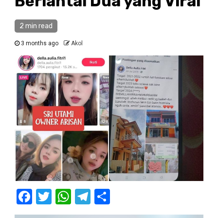
Berlantai Dua yang Viral
2 min read
3 months ago
Akol
Facebook
Twitter
WhatsApp
Telegram
Share