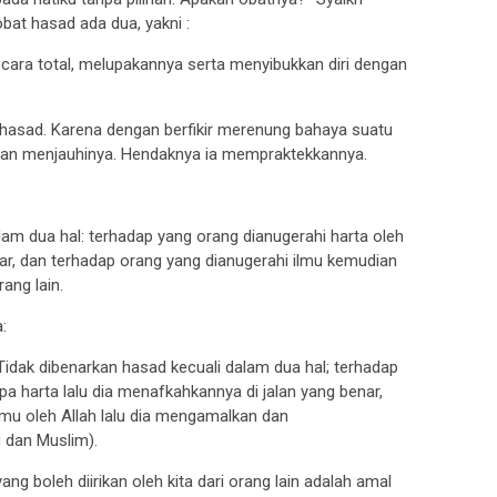
at hasad ada dua, yakni :
ecara total, melupakannya serta menyibukkan diri dengan
hasad. Karena dengan berfikir merenung bahaya suatu
 dan menjauhinya. Hendaknya ia mempraktekkannya.
am dua hal: terhadap yang orang dianugerahi harta oleh
r, dan terhadap orang yang dianugerahi ilmu kemudian
ang lain.
:
 Tidak dibenarkan hasad kecuali dalam dua hal; terhadap
pa harta lalu dia menafkahkannya di jalan yang benar,
lmu oleh Allah lalu dia mengamalkan dan
i dan Muslim).
ng boleh diirikan oleh kita dari orang lain adalah amal