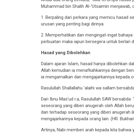
Muhammad bin Shalih Al-‘Utsaimin menjawab, ob
1. Berpaling dari perkara yang memicu hasad s
urusan yang penting bagi dirinya.
2. Memperhatikan dan mengingat-ingat bahaya 
perbuatan maka iapun bersegera untuk berlari
Hasad yang Dibolehkan
Dalam ajaran Islam, hasad hanya dibolehkan dal
Allah kemudian ia menafkahkannya dengan bena
ia mengamalkan dan mengajarkannya kepada or
Rasulullah Shallallahu ‘alaihi wa sallam bersabda
Dari Ibnu Mas’ud r.a, Rasulullah SAW bersabda:
seseorang yang diberi anugerah oleh Allah beru
dan terhadap seseorang yang diberi anugerah i
mengajarkannya kepada orang lain. (HR. Bukhar
Artinya, Nabi memberi arah kepada kita bahwa ya