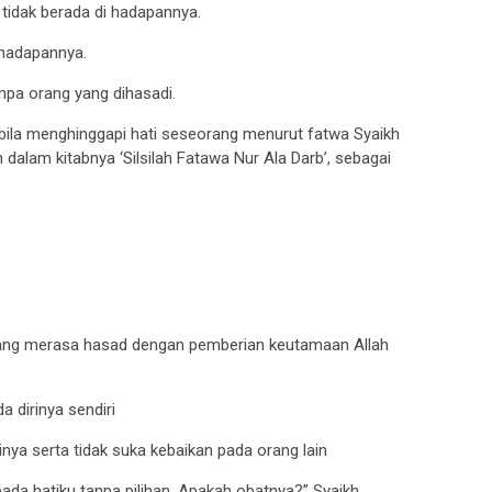
 tidak berada di hadapannya.
 hadapannya.
pa orang yang dihasadi.
bila menghinggapi hati seseorang menurut fatwa Syaikh
dalam kitabnya ‘Silsilah Fatawa Nur Ala Darb’, sebagai
yang merasa hasad dengan pemberian keutamaan Allah
 dirinya sendiri
inya serta tidak suka kebaikan pada orang lain
pada hatiku tanpa pilihan. Apakah obatnya?” Syaikh