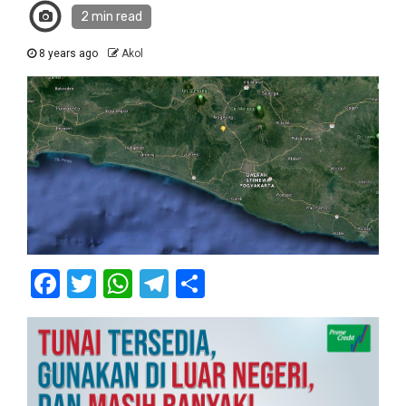
2 min read
8 years ago
Akol
Facebook
Twitter
WhatsApp
Telegram
Share