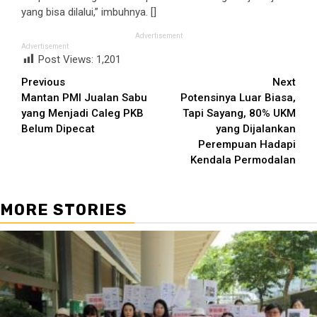
yang bisa dilalui,” imbuhnya. []
Advertisement
Advertisement
Post Views:
1,201
Continue
Previous
Next
Mantan PMI Jualan Sabu
Potensinya Luar Biasa,
Reading
yang Menjadi Caleg PKB
Tapi Sayang, 80% UKM
Belum Dipecat
yang Dijalankan
Perempuan Hadapi
Kendala Permodalan
MORE STORIES