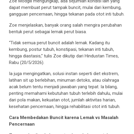
Zoe Modgill mengungkap, ada sejumlah kondisi lain yang
dapat membuat perut tampak buncit, mulai dari kembung,
gangguan pencernaan, hingga tekanan pada otot inti tubuh.
Zoe menjelaskan, banyak orang salah mengira perubahan
bentuk perut sebagai lemak perut biasa.
“Tidak semua perut buncit adalah lemak. Kadang itu
kembung, postur tubuh, konstipasi, tekanan inti tubuh,
hingga diastasis,” tulis Zoe dikutip dari Hindustan Times,
Rabu (20/5/2026).
Ia juga mengingatkan, solusi instan seperti diet ekstrem,
latihan sit up berlebihan, minuman detoks, atau olahraga
acak belum tentu menjadi jawaban yang tepat. Ia bilang,
penting memahami kebutuhan tubuh terlebih dahulu, mulai
dari pola makan, kekuatan otot, jumlah aktivitas harian,
kesehatan pencernaan, hingga rehabilitasi otot inti tubuh.
Cara Membedakan Buncit karena Lemak vs Masalah
Pencernaan