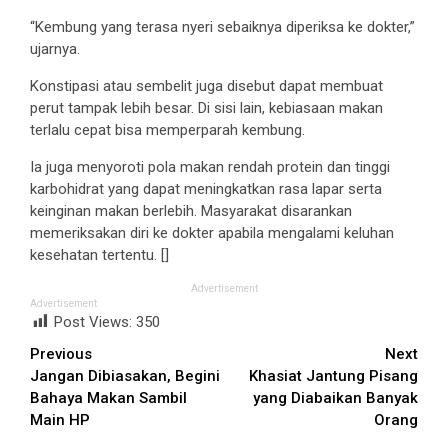
“Kembung yang terasa nyeri sebaiknya diperiksa ke dokter,”
ujarnya.
Konstipasi atau sembelit juga disebut dapat membuat
perut tampak lebih besar. Di sisi lain, kebiasaan makan
terlalu cepat bisa memperparah kembung.
Ia juga menyoroti pola makan rendah protein dan tinggi
karbohidrat yang dapat meningkatkan rasa lapar serta
keinginan makan berlebih. Masyarakat disarankan
memeriksakan diri ke dokter apabila mengalami keluhan
kesehatan tertentu. []
Advertisement
Advertisement
Post Views:
350
Continue
Previous
Next
Jangan Dibiasakan, Begini
Khasiat Jantung Pisang
Reading
Bahaya Makan Sambil
yang Diabaikan Banyak
Main HP
Orang