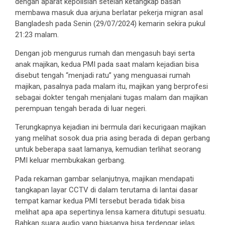
dengan aparat kepolisian setelah ketangkap basah
membawa masuk dua arjuna berlatar pekerja migran asal
Bangladesh pada Senin (29/07/2024) kemarin sekira pukul
21:23 malam.
Dengan job mengurus rumah dan mengasuh bayi serta
anak majikan, kedua PMI pada saat malam kejadian bisa
disebut tengah “menjadi ratu” yang menguasai rumah
majikan, pasalnya pada malam itu, majikan yang berprofesi
sebagai dokter tengah menjalani tugas malam dan majikan
perempuan tengah berada di luar negeri.
Terungkapnya kejadian ini bermula dari kecurigaan majikan
yang melihat sosok dua pria asing berada di depan gerbang
untuk beberapa saat lamanya, kemudian terlihat seorang
PMI keluar membukakan gerbang.
Pada rekaman gambar selanjutnya, majikan mendapati
tangkapan layar CCTV di dalam terutama di lantai dasar
tempat kamar kedua PMI tersebut berada tidak bisa
melihat apa apa sepertinya lensa kamera ditutupi sesuatu.
Bahkan suara audio yang biasanya bisa terdengar jelas