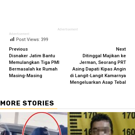
Advertisement
Advertisement
Post Views:
399
Continue
Previous
Next
Disnaker Jatim Bantu
Ditinggal Majikan ke
Reading
Memulangkan Tiga PMI
Jerman, Seorang PRT
Bermasalah ke Rumah
Asing Dapati Kipas Angin
Masing-Masing
di Langit-Langit Kamarnya
Mengeluarkan Asap Tebal
MORE STORIES