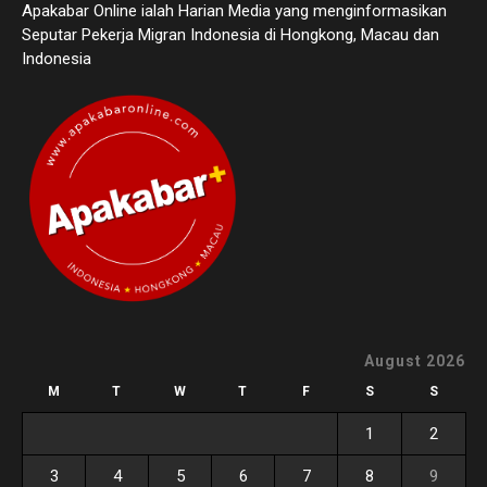
Apakabar Online ialah Harian Media yang menginformasikan
Seputar Pekerja Migran Indonesia di Hongkong, Macau dan
Indonesia
August 2026
M
T
W
T
F
S
S
1
2
3
4
5
6
7
8
9