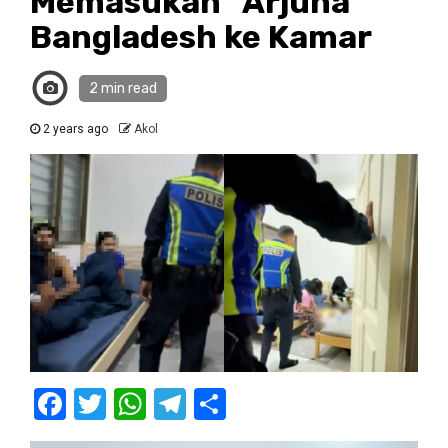
Memasukan “Arjuna”
Bangladesh ke Kamar
2 min read
2 years ago
Akol
Facebook
Twitter
WhatsApp
Telegram
Share