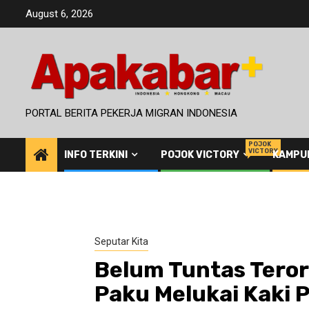
Skip
August 6, 2026
to
content
PORTAL BERITA PEKERJA MIGRAN INDONESIA
POJOK
VICTORY
INFO TERKINI
POJOK VICTORY
KAMPU
Seputar Kita
Belum Tuntas Teror
Paku Melukai Kaki