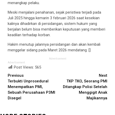
menangkap pelaku.
Meski menjalani penahanan, sejak peristiwa terjadi pada
Juli 2025 hingga kemarin 3 februari 2026 saat kesekian
kalinya dihadirkan di persidangan, sistem hukum yang
berjalan belum bisa memberikan keputusan yang memberi
keadilan terhadap korban.
Hakim menutup jalannya persidangan dan akan kembali
menggelar sidang pada Maret 2026 mendatang. []
Advertisement
Advertisement
Post Views:
565
Continue
Previous
Next
Terbukti Unprosedural
TKP TKO, Seorang PMI
Reading
Menempatkan PMI,
Ditangkap Polisi Setelah
Sebuah Perusahaan P3MI
Menggigit Anak
Disegel
Majikannya