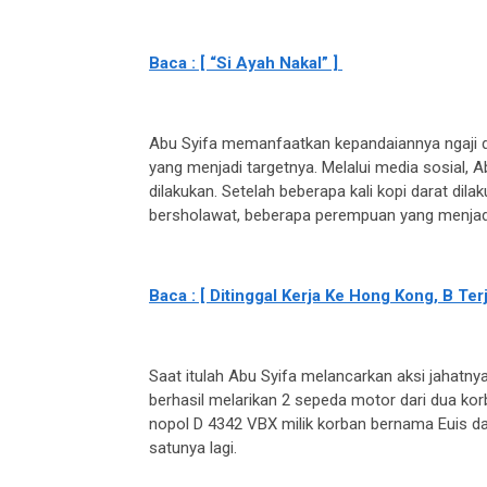
Baca : [ “Si Ayah Nakal” ]
Abu Syifa memanfaatkan kepandaiannya ngaji
yang menjadi targetnya. Melalui media sosial, 
dilakukan. Setelah beberapa kali kopi darat dil
bersholawat, beberapa perempuan yang menjadi 
Baca : [ Ditinggal Kerja Ke Hong Kong, B Te
Saat itulah Abu Syifa melancarkan aksi jahatn
berhasil melarikan 2 sepeda motor dari dua ko
nopol D 4342 VBX milik korban bernama Euis d
satunya lagi.