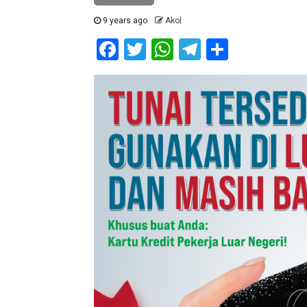
9 years ago
Akol
Facebook
Twitter
WhatsApp
Telegram
Share