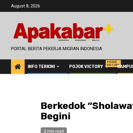
Skip
August 8, 2026
to
content
PORTAL BERITA PEKERJA MIGRAN INDONESIA
POJOK
VICTORY
INFO TERKINI
POJOK VICTORY
KAMPU
Berkedok “Sholawat
Begini
2 min read