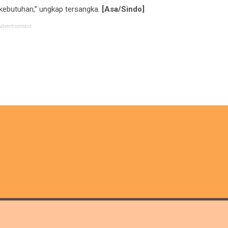
kebutuhan,” ungkap tersangka.
[Asa/Sindo]
Advertisement