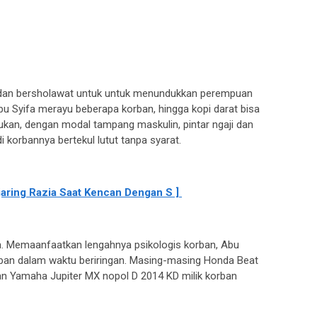
 dan bersholawat untuk untuk menundukkan perempuan
Abu Syifa merayu beberapa korban, hingga kopi darat bisa
akukan, dengan modal tampang maskulin, pintar ngaji dan
korbannya bertekul lutut tanpa syarat.
rjaring Razia Saat Kencan Dengan S ]
ya. Memaanfaatkan lengahnya psikologis korban, Abu
rban dalam waktu beriringan. Masing-masing Honda Beat
an Yamaha Jupiter MX nopol D 2014 KD milik korban