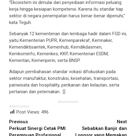
“Ekosistem ini dimulai dari penyediaan informasi peluang
kerja hingga kesiapan kompetensi. Karena itu standar tiap
sektor di negara penempatan harus benar-benar dipenuhi,”
kata Teguh.
Sebanyak 12 kementerian dan lembaga hadir dalam FGD ini,
yaitu Kementerian PUPR, Kemenparekraf, Kemnaker,
Kemendiktisaintek, Kemenhub, Kemdikdasmen,
Kemkominfo, Kemenkes, KKP, Kementerian ESDM,
Kementan, Kemenperin, serta BNSP.
Adapun pembahasan standar vokasi difokuskan pada
sektor manufaktur, konstruksi, kesehatan, transportasi,
pariwisata dan hospitality, perikanan dan kelautan, serta
pertanian dan peternakan. []
Advertisement
Advertisement
Post Views:
496
Continue
Previous
Next
Perkuat Sinergi Cetak PMI
Sebabkan Banjir dan
Reading
Perempuan Profesional
Longsor yang Memakan