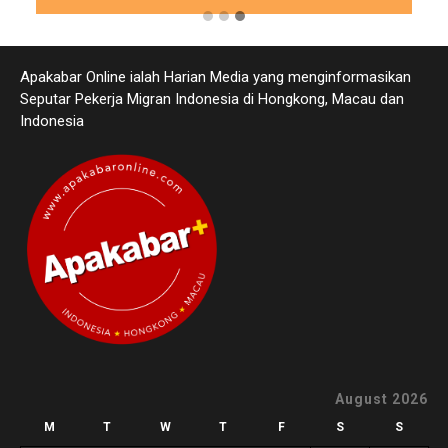
Apakabar Online ialah Harian Media yang menginformasikan
Seputar Pekerja Migran Indonesia di Hongkong, Macau dan
Indonesia
August 2026
M
T
W
T
F
S
S