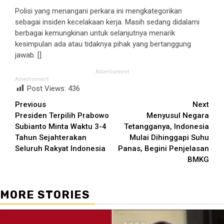
Polisi yang menangani perkara ini mengkategorikan
sebagai insiden kecelakaan kerja. Masih sedang didalami
berbagai kemungkinan untuk selanjutnya menarik
kesimpulan ada atau tidaknya pihak yang bertanggung
jawab. []
Advertisement
Advertisement
Post Views:
436
Continue
Previous
Next
Presiden Terpilih Prabowo
Menyusul Negara
Reading
Subianto Minta Waktu 3-4
Tetangganya, Indonesia
Tahun Sejahterakan
Mulai Dihinggapi Suhu
Seluruh Rakyat Indonesia
Panas, Begini Penjelasan
BMKG
MORE STORIES