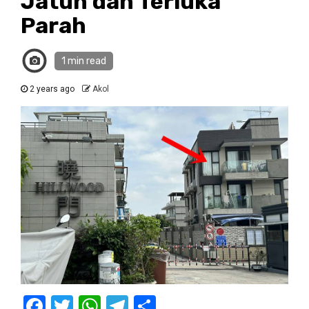
Jatuh dan Terluka
Parah
1 min read
2 years ago
Akol
Facebook
Twitter
WhatsApp
Telegram
Share