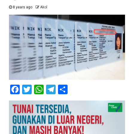
8 years ago
Akol
Facebook
Twitter
WhatsApp
Telegram
Share