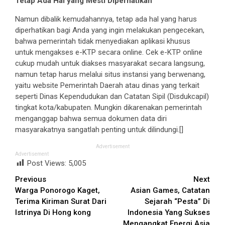
Tetap Ada Hal yang Mesti Diperhatikan
Namun dibalik kemudahannya, tetap ada hal yang harus
diperhatikan bagi Anda yang ingin melakukan pengecekan,
bahwa pemerintah tidak menyediakan aplikasi khusus
untuk mengakses e-KTP secara online. Cek e-KTP online
cukup mudah untuk diakses masyarakat secara langsung,
namun tetap harus melalui situs instansi yang berwenang,
yaitu website Pemerintah Daerah atau dinas yang terkait
seperti Dinas Kependudukan dan Catatan Sipil (Disdukcapil)
tingkat kota/kabupaten. Mungkin dikarenakan pemerintah
menganggap bahwa semua dokumen data diri
masyarakatnya sangatlah penting untuk dilindungi.[]
Advertisement
Advertisement
Post Views:
5,005
Continue
Previous
Next
Warga Ponorogo Kaget,
Asian Games, Catatan
Reading
Terima Kiriman Surat Dari
Sejarah “Pesta” Di
Istrinya Di Hong kong
Indonesia Yang Sukses
Mengangkat Energi Asia