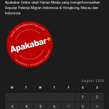
Apakabar Online ialah Harian Media yang menginformasikan
Seputar Pekerja Migran Indonesia di Hongkong, Macau dan
Indonesia
August 2026
M
T
W
T
F
S
S
1
2
3
4
5
6
7
8
9