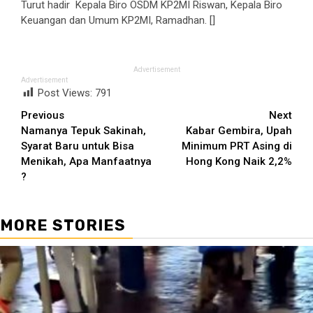
Turut hadir Kepala Biro OSDM KP2MI Riswan, Kepala Biro
Keuangan dan Umum KP2MI, Ramadhan. []
Advertisement
Advertisement
Post Views:
791
Continue
Previous
Next
Namanya Tepuk Sakinah,
Kabar Gembira, Upah
Reading
Syarat Baru untuk Bisa
Minimum PRT Asing di
Menikah, Apa Manfaatnya
Hong Kong Naik 2,2%
?
MORE STORIES