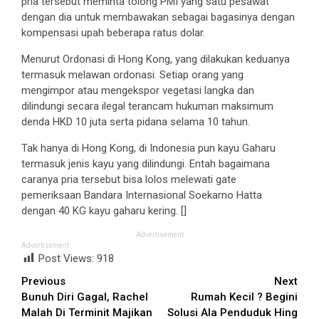
pria tersebut meminta tolong PMI yang satu pesawat
dengan dia untuk membawakan sebagai bagasinya dengan
kompensasi upah beberapa ratus dolar.
Menurut Ordonasi di Hong Kong, yang dilakukan keduanya
termasuk melawan ordonasi. Setiap orang yang
mengimpor atau mengekspor vegetasi langka dan
dilindungi secara ilegal terancam hukuman maksimum
denda HKD 10 juta serta pidana selama 10 tahun.
Tak hanya di Hong Kong, di Indonesia pun kayu Gaharu
termasuk jenis kayu yang dilindungi. Entah bagaimana
caranya pria tersebut bisa lolos melewati gate
pemeriksaan Bandara Internasional Soekarno Hatta
dengan 40 KG kayu gaharu kering. []
Advertisement
Advertisement
Post Views:
918
Continue
Previous
Next
Bunuh Diri Gagal, Rachel
Rumah Kecil ? Begini
Reading
Malah Di Terminit Majikan
Solusi Ala Penduduk Hing