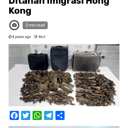
Ditahan Imigrasi Hong
Kong
2 min read
8 years ago
Akol
Facebook
Twitter
WhatsApp
Telegram
Share