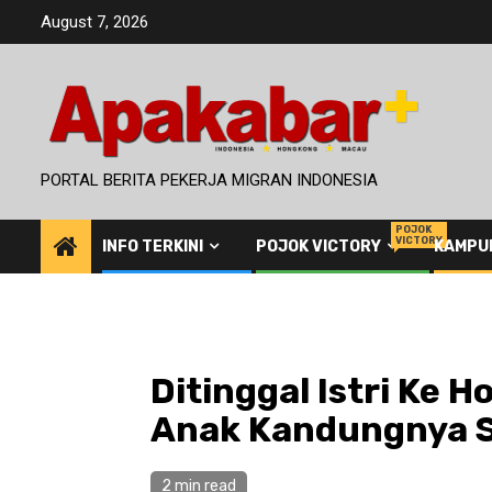
Skip
August 7, 2026
to
content
PORTAL BERITA PEKERJA MIGRAN INDONESIA
POJOK
VICTORY
INFO TERKINI
POJOK VICTORY
KAMPU
Ditinggal Istri Ke H
Anak Kandungnya S
2 min read