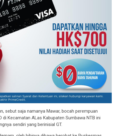
un, sebut saja namanya Mawar, bocah perempuan
 SD di Kecamatan ALas Kabupaten Sumbawa NTB ini
nya sendiri yang berinisial GT.
 demam, oleh bibinya dibawa berobat ke Puskesmas,