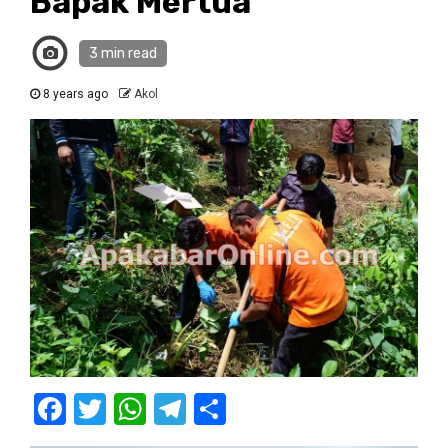
Bapak Mertua
3 min read
8 years ago
Akol
Facebook
Twitter
WhatsApp
Telegram
Share