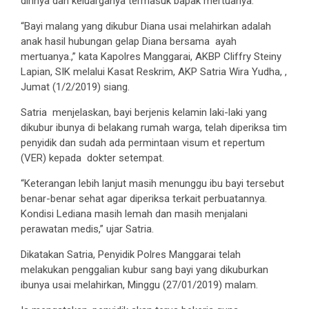
dirinya dan keluarganya termasuk bapak mertuanya.
“Bayi malang yang dikubur Diana usai melahirkan adalah
anak hasil hubungan gelap Diana bersama ayah
mertuanya.,” kata Kapolres Manggarai, AKBP Cliffry Steiny
Lapian, SIK melalui Kasat Reskrim, AKP Satria Wira Yudha, ,
Jumat (1/2/2019) siang.
Satria menjelaskan, bayi berjenis kelamin laki-laki yang
dikubur ibunya di belakang rumah warga, telah diperiksa tim
penyidik dan sudah ada permintaan visum et repertum
(VER) kepada dokter setempat.
“Keterangan lebih lanjut masih menunggu ibu bayi tersebut
benar-benar sehat agar diperiksa terkait perbuatannya.
Kondisi Lediana masih lemah dan masih menjalani
perawatan medis,” ujar Satria.
Dikatakan Satria, Penyidik Polres Manggarai telah
melakukan penggalian kubur sang bayi yang dikuburkan
ibunya usai melahirkan, Minggu (27/01/2019) malam.