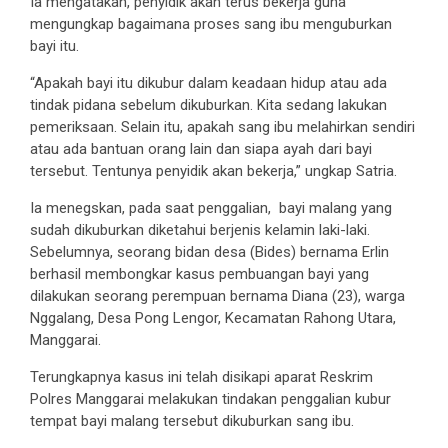
Ia mengatakan, penyidik akan terus bekerja guna
mengungkap bagaimana proses sang ibu menguburkan
bayi itu.
“Apakah bayi itu dikubur dalam keadaan hidup atau ada
tindak pidana sebelum dikuburkan. Kita sedang lakukan
pemeriksaan. Selain itu, apakah sang ibu melahirkan sendiri
atau ada bantuan orang lain dan siapa ayah dari bayi
tersebut. Tentunya penyidik akan bekerja,” ungkap Satria.
Ia menegskan, pada saat penggalian, bayi malang yang
sudah dikuburkan diketahui berjenis kelamin laki-laki.
Sebelumnya, seorang bidan desa (Bides) bernama Erlin
berhasil membongkar kasus pembuangan bayi yang
dilakukan seorang perempuan bernama Diana (23), warga
Nggalang, Desa Pong Lengor, Kecamatan Rahong Utara,
Manggarai.
Terungkapnya kasus ini telah disikapi aparat Reskrim
Polres Manggarai melakukan tindakan penggalian kubur
tempat bayi malang tersebut dikuburkan sang ibu.