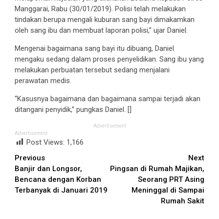
Manggarai, Rabu (30/01/2019). Polisi telah melakukan
tindakan berupa mengali kuburan sang bayi dimakamkan
oleh sang ibu dan membuat laporan polisi,” ujar Daniel.
Mengenai bagaimana sang bayi itu dibuang, Daniel
mengaku sedang dalam proses penyelidikan. Sang ibu yang
melakukan perbuatan tersebut sedang menjalani
perawatan medis.
“Kasusnya bagaimana dan bagaimana sampai terjadi akan
ditangani penyidik,” pungkas Daniel. []
Advertisement
Advertisement
Post Views:
1,166
Continue
Previous
Next
Banjir dan Longsor,
Pingsan di Rumah Majikan,
Reading
Bencana dengan Korban
Seorang PRT Asing
Terbanyak di Januari 2019
Meninggal di Sampai
Rumah Sakit