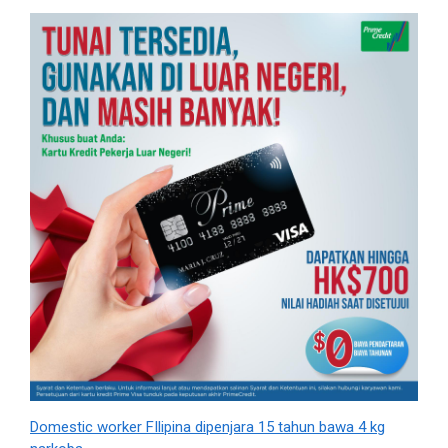
Domestic worker FIlipina dipenjara 15 tahun bawa 4 kg