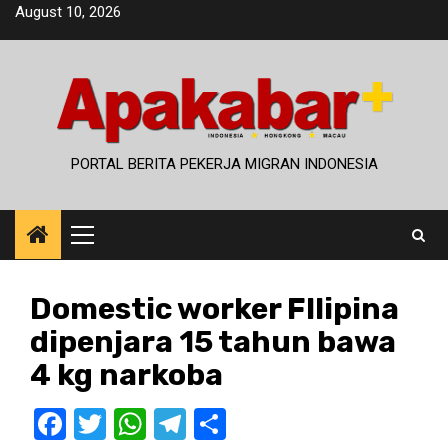
Skip
August 10, 2026
to
content
PORTAL BERITA PEKERJA MIGRAN INDONESIA
Primary
Menu
Domestic worker FIlipina
dipenjara 15 tahun bawa
4 kg narkoba
Facebook
Twitter
WhatsApp
Telegram
Share