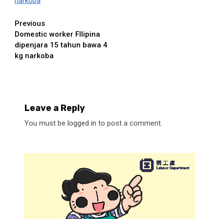
narkoba
Continue
Previous
Domestic worker FIlipina
Reading
dipenjara 15 tahun bawa 4
kg narkoba
Leave a Reply
You must be
logged in
to post a comment.