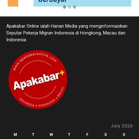
Apakabar Online ialah Harian Media yang menginformasikan
Seputar Pekerja Migran Indonesia di Hongkong, Macau dan
Indonesia
July 2026
M
T
W
T
F
S
S