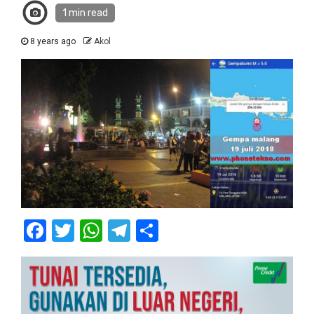
1 min read
8 years ago
Akol
Facebook
Twitter
WhatsApp
Telegram
Share