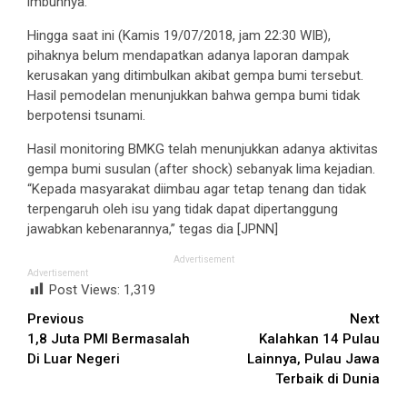
imbuhnya.
Hingga saat ini (Kamis 19/07/2018, jam 22:30 WIB),
pihaknya belum mendapatkan adanya laporan dampak
kerusakan yang ditimbulkan akibat gempa bumi tersebut.
Hasil pemodelan menunjukkan bahwa gempa bumi tidak
berpotensi tsunami.
Hasil monitoring BMKG telah menunjukkan adanya aktivitas
gempa bumi susulan (after shock) sebanyak lima kejadian.
“Kepada masyarakat diimbau agar tetap tenang dan tidak
terpengaruh oleh isu yang tidak dapat dipertanggung
jawabkan kebenarannya,” tegas dia [JPNN]
Advertisement
Advertisement
Post Views:
1,319
Continue
Previous
Next
1,8 Juta PMI Bermasalah
Kalahkan 14 Pulau
Reading
Di Luar Negeri
Lainnya, Pulau Jawa
Terbaik di Dunia