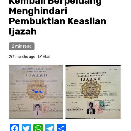
Kembali Berpeluang
Menghindari
Pembuktian Keaslian
Ijazah
2 min read
7 months ago
Akol
Facebook
Twitter
WhatsApp
Telegram
Share