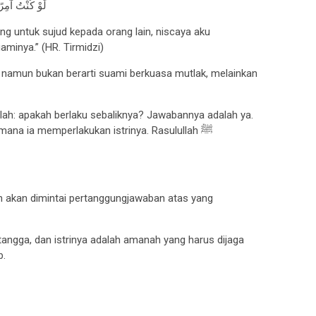
لَوْ كُنْتُ آمِرًا
g untuk sujud kepada orang lain, niscaya aku
aminya.” (HR. Tirmidzi)
 namun bukan berarti suami berkuasa mutlak, melainkan
dalah: apakah berlaku sebaliknya? Jawabannya adalah ya.
ana ia memperlakukan istrinya. Rasulullah ﷺ
an akan dimintai pertanggungjawaban atas yang
ngga, dan istrinya adalah amanah yang harus dijaga
b.