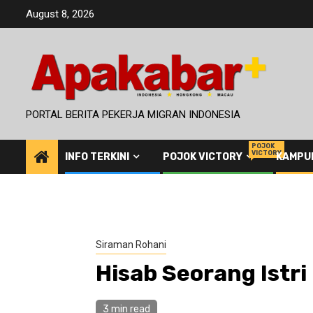
Skip
August 8, 2026
to
content
PORTAL BERITA PEKERJA MIGRAN INDONESIA
POJOK
VICTORY
INFO TERKINI
POJOK VICTORY
KAMPU
Siraman Rohani
Hisab Seorang Istri
3 min read