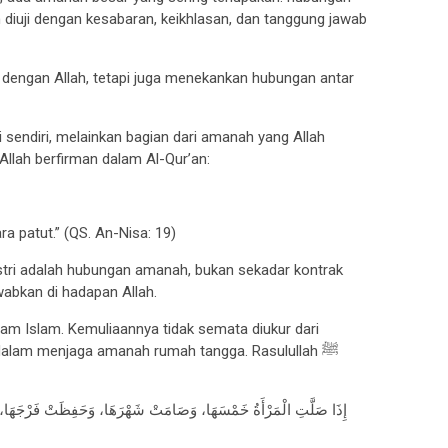
an diuji dengan kesabaran, keikhlasan, dan tanggung jawab
dengan Allah, tetapi juga menekankan hubungan antar
ri sendiri, melainkan bagian dari amanah yang Allah
Allah berfirman dalam Al-Qur’an:
ra patut.” (QS. An-Nisa: 19)
tri adalah hubungan amanah, bukan sekadar kontrak
wabkan di hadapan Allah.
lam Islam. Kemuliaannya tidak semata diukur dari
dalam menjaga amanah rumah tangga. Rasulullah ﷺ
إِذَا صَلَّتِ الْمَرْأَةُ خَمْسَهَا، وَصَامَتْ شَهْرَهَا، وَحَفِظَتْ فَرْجَهَا، وَأ