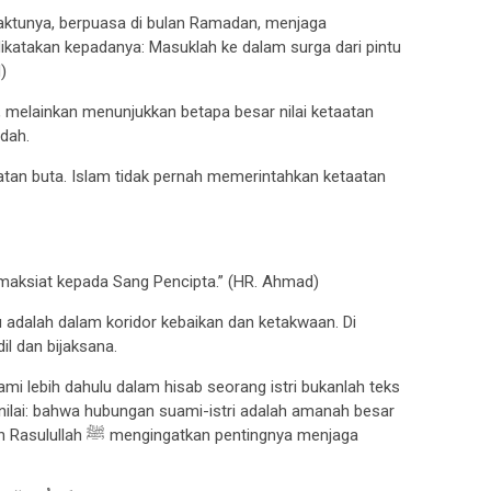
waktunya, berpuasa di bulan Ramadan, menjaga
katakan kepadanya: Masuklah ke dalam surga dari pintu
)
 melainkan menunjukkan betapa besar nilai ketaatan
adah.
tan buta. Islam tidak pernah memerintahkan ketaatan
maksiat kepada Sang Pencipta.” (HR. Ahmad)
tu adalah dalam koridor kebaikan dan ketakwaan. Di
il dan bijaksana.
i lebih dahulu dalam hisab seorang istri bukanlah teks
a nilai: bahwa hubungan suami-istri adalah amanah besar
 pentingnya menjaga