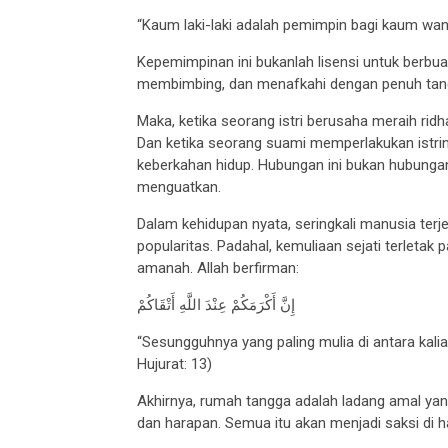
“Kaum laki-laki adalah pemimpin bagi kaum wani
Kepemimpinan ini bukanlah lisensi untuk berbu
membimbing, dan menafkahi dengan penuh tan
Maka, ketika seorang istri berusaha meraih ridh
Dan ketika seorang suami memperlakukan istrin
keberkahan hidup. Hubungan ini bukan hubungan 
menguatkan.
Dalam kehidupan nyata, seringkali manusia terje
popularitas. Padahal, kemuliaan sejati terleta
amanah. Allah berfirman:
إِنَّ أَكْرَمَكُمْ عِنْدَ اللَّهِ أَتْقَاكُمْ
“Sesungguhnya yang paling mulia di antara kalian
Hujurat: 13)
Akhirnya, rumah tangga adalah ladang amal yang
dan harapan. Semua itu akan menjadi saksi di h