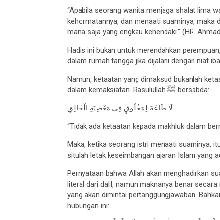
“Apabila seorang wanita menjaga shalat lima 
kehormatannya, dan menaati suaminya, maka di
mana saja yang engkau kehendaki.” (HR. Ahmad
Hadis ini bukan untuk merendahkan perempuan,
dalam rumah tangga jika dijalani dengan niat ib
Namun, ketaatan yang dimaksud bukanlah ketaa
dalam kemaksiatan. Rasulullah ﷺ bersabda:
لَا طَاعَةَ لِمَخْلُوقٍ فِي مَعْصِيَةِ الْخَالِقِ
“Tidak ada ketaatan kepada makhluk dalam ber
Maka, ketika seorang istri menaati suaminya, i
situlah letak keseimbangan ajaran Islam yang ad
Pernyataan bahwa Allah akan menghadirkan suam
literal dari dalil, namun maknanya benar secar
yang akan dimintai pertanggungjawaban. Bahkan Rasulullah ﷺ mengingatkan
hubungan ini: