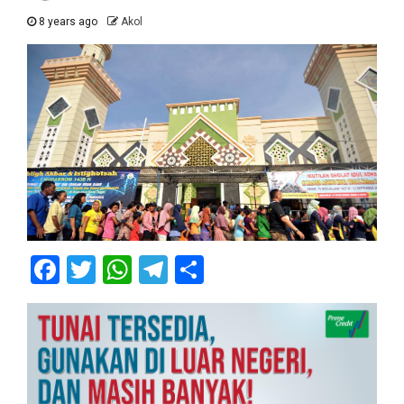
8 years ago
Akol
Facebook
Twitter
WhatsApp
Telegram
Share