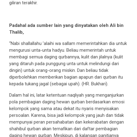
giliran terakhir.
Padahal ada sumber lain yang dinyatakan oleh Ali bin
Thalib,
“Nabi shallallahu ’alaihi wa sallam memerintahkan dia untuk
mengurusi unta-unta hadyu. Beliau memerintah untuk
membagi semua daging qurbannya, kulit dan jilalnya (kulit
yang ditaruh pada punggung unta untuk melindungi dari
dingin) untuk orang-orang miskin. Dan beliau tidak
diperbolehkan memberikan bagian apapun dari qurban itu
kepada tukang jagal (sebagai upah). (HR. Bukhari).
Dalam hal ini, latar ketentuan naqliyah yang menganjurkan
pola pembagian daging hewan qurban berdasarkan emosi
kelompok yang sama atau dekat itu nyaris menyisakan
persoalan. Karena, bisa jadi kelompok yang jauh dan tidak
mempunyai peran persahabatan dan kekerabatan dengan
shahibul qurban akan ternafikan dari daftar pembagian
daging hewan qurban. Meskipun, di kalangan panitianya