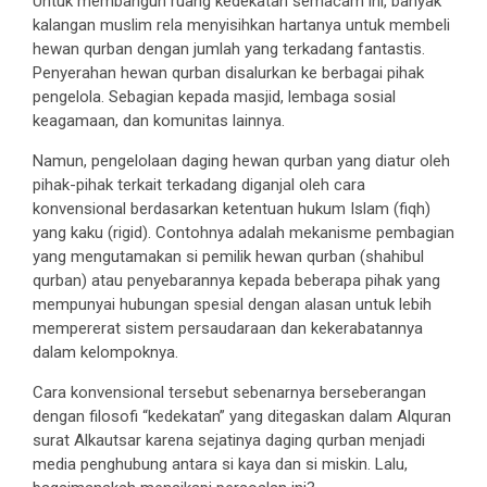
Untuk membangun ruang kedekatan semacam ini, banyak
kalangan muslim rela menyisihkan hartanya untuk membeli
hewan qurban dengan jumlah yang terkadang fantastis.
Penyerahan hewan qurban disalurkan ke berbagai pihak
pengelola. Sebagian kepada masjid, lembaga sosial
keagamaan, dan komunitas lainnya.
Namun, pengelolaan daging hewan qurban yang diatur oleh
pihak-pihak terkait terkadang diganjal oleh cara
konvensional berdasarkan ketentuan hukum Islam (fiqh)
yang kaku (rigid). Contohnya adalah mekanisme pembagian
yang mengutamakan si pemilik hewan qurban (shahibul
qurban) atau penyebarannya kepada beberapa pihak yang
mempunyai hubungan spesial dengan alasan untuk lebih
mempererat sistem persaudaraan dan kekerabatannya
dalam kelompoknya.
Cara konvensional tersebut sebenarnya berseberangan
dengan filosofi “kedekatan” yang ditegaskan dalam Alquran
surat Alkautsar karena sejatinya daging qurban menjadi
media penghubung antara si kaya dan si miskin. Lalu,