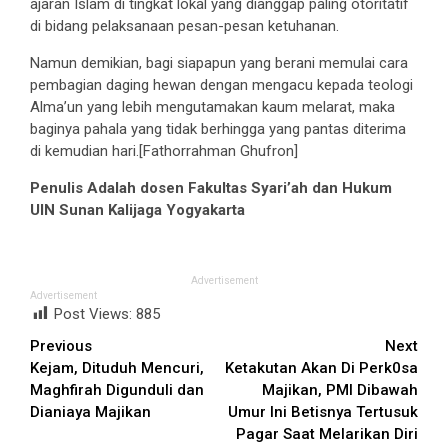
ajaran Islam di tingkat lokal yang dianggap paling otoritatif
di bidang pelaksanaan pesan-pesan ketuhanan.
Namun demikian, bagi siapapun yang berani memulai cara
pembagian daging hewan dengan mengacu kepada teologi
Alma’un yang lebih mengutamakan kaum melarat, maka
baginya pahala yang tidak berhingga yang pantas diterima
di kemudian hari.[Fathorrahman Ghufron]
Penulis Adalah dosen Fakultas Syari’ah dan Hukum
UIN Sunan Kalijaga Yogyakarta
Advertisement
Advertisement
Post Views:
885
Continue
Previous
Next
Kejam, Dituduh Mencuri,
Ketakutan Akan Di Perk0sa
Reading
Maghfirah Digunduli dan
Majikan, PMI Dibawah
Dianiaya Majikan
Umur Ini Betisnya Tertusuk
Pagar Saat Melarikan Diri