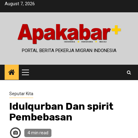
Skip
August 7, 2026
to
content
PORTAL BERITA PEKERJA MIGRAN INDONESIA
Primary
Menu
Seputar Kita
Idulqurban Dan spirit
Pembebasan
4 min read