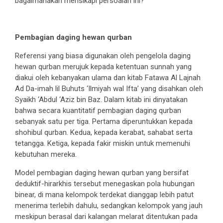
bagaimanakah mensikapi persoalan ini?
Pembagian daging hewan qurban
Referensi yang biasa digunakan oleh pengelola daging
hewan qurban merujuk kepada ketentuan sunnah yang
diakui oleh kebanyakan ulama dan kitab Fatawa Al Lajnah
Ad Da-imah lil Buhuts ‘Ilmiyah wal Ifta’ yang disahkan oleh
Syaikh ‘Abdul ‘Aziz bin Baz. Dalam kitab ini dinyatakan
bahwa secara kuantitatif pembagian daging qurban
sebanyak satu per tiga. Pertama diperuntukkan kepada
shohibul qurban. Kedua, kepada kerabat, sahabat serta
tetangga. Ketiga, kepada fakir miskin untuk memenuhi
kebutuhan mereka.
Model pembagian daging hewan qurban yang bersifat
deduktif-hirarkhis tersebut menegaskan pola hubungan
binear, di mana kelompok terdekat dianggap lebih patut
menerima terlebih dahulu, sedangkan kelompok yang jauh
meskipun berasal dari kalangan melarat ditentukan pada