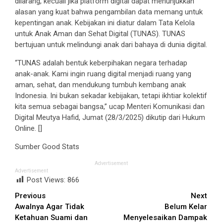
dilarang, kecuali jika platform digital dapat menunjukkan
alasan yang kuat bahwa pengambilan data memang untuk
kepentingan anak. Kebijakan ini diatur dalam Tata Kelola
untuk Anak Aman dan Sehat Digital (TUNAS). TUNAS
bertujuan untuk melindungi anak dari bahaya di dunia digital.
“TUNAS adalah bentuk keberpihakan negara terhadap
anak-anak. Kami ingin ruang digital menjadi ruang yang
aman, sehat, dan mendukung tumbuh kembang anak
Indonesia. Ini bukan sekadar kebijakan, tetapi ikhtiar kolektif
kita semua sebagai bangsa,” ucap Menteri Komunikasi dan
Digital Meutya Hafid, Jumat (28/3/2025) dikutip dari Hukum
Online. []
Sumber Good Stats
Advertisement
Advertisement
Post Views:
866
Continue
Previous
Next
Awalnya Agar Tidak
Belum Kelar
Reading
Ketahuan Suami dan
Menyelesaikan Dampak