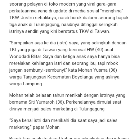
seorang pelayan di toko modern yang viral gara-gara
perkataannya yang di update di media sosial “menghina”
TKW. Justru sebaliknya, nasib buruk dialami seorang bapak
tiga anak di Tulungagung, nasibnya ditinggal selingkuh
istrinya sendiri yang kini berstatus TKW di Taiwan.
“Sampaikan saja ke dia (istri) saya, yang selingkuh dengan
TKI yang juga di Taiwan yang berinisal HW (40) asal
Wonodadi Blitar. Saya dan ketiga anak saya hanya bisa
merelakan kehilangan istri dan seorang ibu, tapi mbok
jangan sembunyi-sembunyi,” kata Mohan Yusma (36)
warga Tanjungsari Kecamatan Boyolangu yang aslinya
warga Lampung.
Mohan telah belasan tahun menikah dengan istrinya yang
bernama Siti Yumaroh (36). Perkenalannya dimulai saat
dirinya menjadi sales marketing di Tulungagung.
“Saya kenal istri dan menikahi dia saat saya jadi sales
marketing,” papar Mohan.
Bapak tiga anak itu dapat kabar perselingkuhan dari istrinya