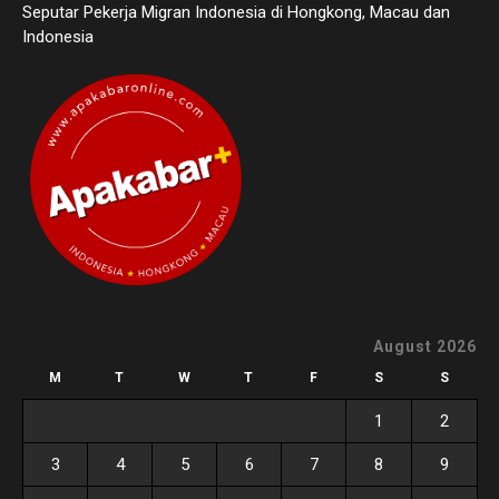
Seputar Pekerja Migran Indonesia di Hongkong, Macau dan
Indonesia
August 2026
M
T
W
T
F
S
S
1
2
3
4
5
6
7
8
9