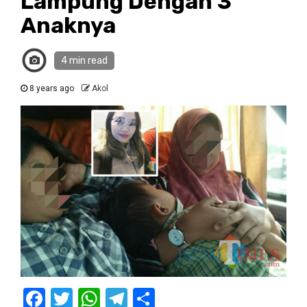
Lampung Dengan 3
Anaknya
4 min read
8 years ago
Akol
Facebook
Twitter
WhatsApp
Telegram
Share