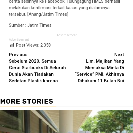
cerita sedihnya ke Facebook, TulungagungTIMES berhasil
melakukan konfirmasi terkait kasus yang dialaminya
tersebut. [Anang/Jatim Times]
Sumber : Jatim Times
Advertisement
Advertisement
Post Views:
2,358
Continue
Previous
Next
Sebelum 2020, Semua
Lim, Majikan Yang
Reading
Gerai Starbucks Di Seluruh
Memaksa Minta Di
Dunia Akan Tiadakan
“Service” PMI, Akhirnya
Sedotan Plastik karena
Dihukum 11 Bulan Bui
MORE STORIES