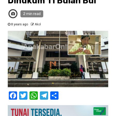
Dihukum 11 Bulan Bui
2 min read
8 years ago
Akol
Facebook
Twitter
WhatsApp
Telegram
Share