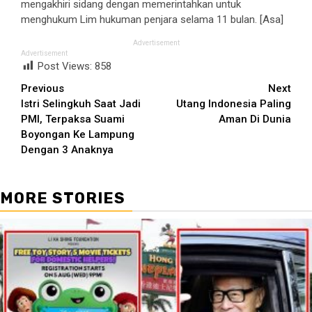
mengakhiri sidang dengan memerintahkan untuk
menghukum Lim hukuman penjara selama 11 bulan. [Asa]
Advertisement
Advertisement
Post Views:
858
Continue
Previous
Next
Istri Selingkuh Saat Jadi
Utang Indonesia Paling
Reading
PMI, Terpaksa Suami
Aman Di Dunia
Boyongan Ke Lampung
Dengan 3 Anaknya
MORE STORIES