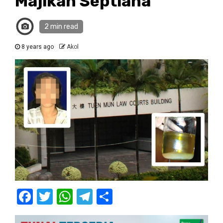
Majikan Septiana
2 min read
8 years ago
Akol
Facebook
Twitter
WhatsApp
Telegram
Share