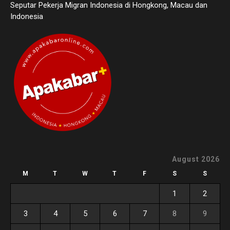
Seputar Pekerja Migran Indonesia di Hongkong, Macau dan
Indonesia
August 2026
M
T
W
T
F
S
S
1
2
3
4
5
6
7
8
9