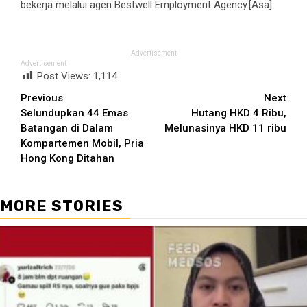
bekerja melalui agen Bestwell Employment Agency.[Asa]
Advertisement
Advertisement
Post Views:
1,114
Continue
Previous
Next
Selundupkan 44 Emas
Hutang HKD 4 Ribu,
Reading
Batangan di Dalam
Melunasinya HKD 11 ribu
Kompartemen Mobil, Pria
Hong Kong Ditahan
MORE STORIES