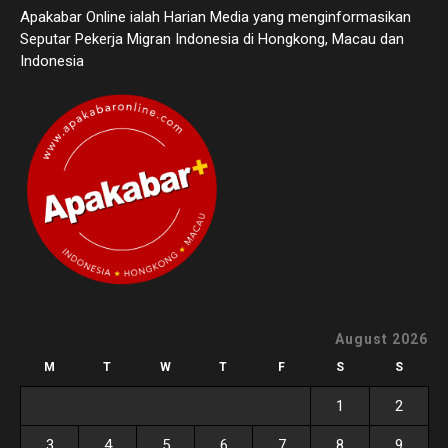
Apakabar Online ialah Harian Media yang menginformasikan
Seputar Pekerja Migran Indonesia di Hongkong, Macau dan
Indonesia
August 2026
M
T
W
T
F
S
S
1
2
3
4
5
6
7
8
9