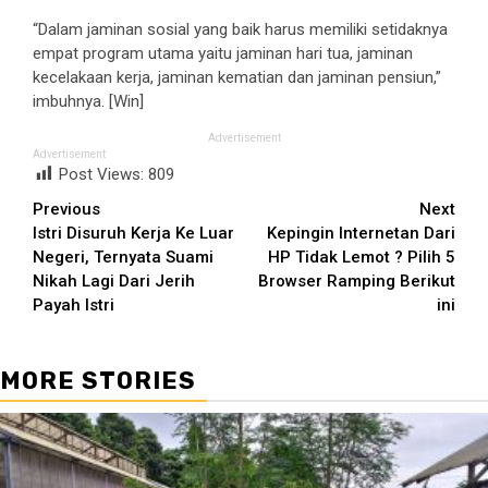
“Dalam jaminan sosial yang baik harus memiliki setidaknya
empat program utama yaitu jaminan hari tua, jaminan
kecelakaan kerja, jaminan kematian dan jaminan pensiun,”
imbuhnya. [Win]
Advertisement
Advertisement
Post Views:
809
Continue
Previous
Next
Istri Disuruh Kerja Ke Luar
Kepingin Internetan Dari
Reading
Negeri, Ternyata Suami
HP Tidak Lemot ? Pilih 5
Nikah Lagi Dari Jerih
Browser Ramping Berikut
Payah Istri
ini
MORE STORIES