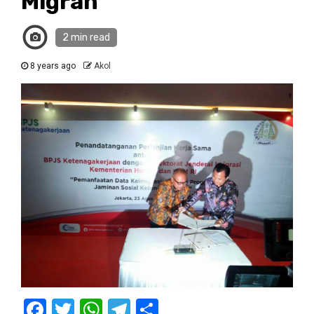
Migran
2 min read
8 years ago
Akol
Facebook
Twitter
WhatsApp
Telegram
Share