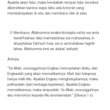
Apabila akan tidur, maka hendaklah tempat tidur tersebut
dibersihkan karena siapa tahu ada kotoran yang
membahayakan di situ, lalu membaca zikir di atas.
Membaca: Allahumma innaka kholaqta nafsii wa anta
tawaffaahaa, laka mamaatuhaa wa mahyaahaa, in
ahyaytahaa fahfazh-haa, wa in ammatahaa faghfir
lahaa. Allahumma innii as-alukal ‘aafiyah.
Artinya:
“Ya Allah, sesungguhnya Engkau menciptakan diriku, dan
Engkaulah yang akan mematikannya. Mati dan hidupnya
hanya milik-Mu. Apabila Engkau menghidupkannya, maka
peliharalah (dari berbagai kejelekan). Apabila Engkau
mematikannya, maka ampunilah. Ya Allah, sesungguhnya
aku memohon kepada-Mu keselamatan.” (Dibaca 1 x)