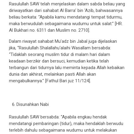
Rasulullah SAW telah menjelaskan dalam sabda beliau yang
diriwayatkan dari sahabat Al Barra’ bin ‘Azib, bahwasannya
beliau berkata: “Apabila kamu mendatangi tempat tidurmu,
maka berwudulah sebagaimana wudumu untuk salat.” [HR.
Al Bukhari no. 6311 dan Muslim no. 2710].
Dalam riwayat sahabat Mu’adz bin Jabal juga dijelaskan
jika, “Rasulullah Shalallahu‘alaihi Wasallam bersabda:
“Tidaklah seorang muslim tidur di malam hari dalam
keadaan berzikir dan bersuci, kemudian ketika telah
terbangun dari tidurnya lalu meminta kepada Allah kebaikan
dunia dan akhirat, melainkan pasti Allah akan
mengabulkannya.” [Fathul Bari juz 11/124].
Disunahkan Nabi
Rasulullah SAW bersabda: “Apabila engkau hendak
mendatangi pembaringan (tidur), maka hendaklah berwudu
terlebih dahulu sebagaimana wudumu untuk melakukan