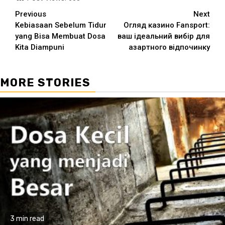
Continue
Previous
Next
Kebiasaan Sebelum Tidur
Огляд казино Fansport:
Reading
yang Bisa Membuat Dosa
ваш ідеальний вибір для
Kita Diampuni
азартного відпочинку
MORE STORIES
3 min read