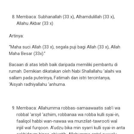
Membaca: Subhanallah (33 x), Alhamdulillah (33 x),
Allahu Akbar (33 x)
Artinya:
“Maha suci Allah (33 x), segala puji bagi Allah (33 x), Allah
Maha Besar (33x).”
Bacaan di atas lebih baik daripada memiliki pembantu di
rumah. Demikian dikatakan oleh Nabi Shallallahu ‘alaihi wa
sallam pada puterinya, Fatimah dan istri tercintanya,
‘Aisyah radhiyallahu ‘anhuma.
Membaca: Allahumma robbas-samaawaatis sab’i wa
robbal ‘arsyil ‘azhiim, robbanaa wa robba kulli syai-in,
faaliqol habbi wan-nawaa wa munzilat-tawrooti wal
injiil wal furqoon. A’udzu bika min syarri kulli syai-in anta