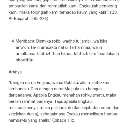
ampunilah kami; dan rahmatilah kami. Engkaulah penolong
kami, maka tolonglah kami terhadap kaum yang kafir“. (QS.
Al-Baqarah: 285-286)
Membaca: Bismika robbi wadho’tu jambii, wa bika
arfa’uh, fa-in amsakta nafsii farhamhaa, wa in
arsaltahaa fahfazh-haa bimaa tahfazh bihi ‘ibaadakash
shoolihiin.
Artinya:
“Dengan nama Engkau, wahai Rabbku, aku meletakkan
lambungku. Dan dengan namaMu pula aku bangun
daripadanya. Apabila Engkau menahan rohku (mati), maka
berilah rahmat padanya. Tapi, apabila Engkau
melepaskannya, maka peliharalah (dari kejahatan setan dan
kejelekan dunia), sebagaimana Engkau memelihara hamba-
hambaMu yang shalih.” (Dibaca 1 x).