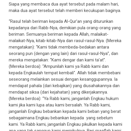
Siapa yang membaca dua ayat tersebut pada malam hari,
maka dua ayat tersebut telah memberi kecukupan baginya.
“Rasul telah beriman kepada Al-Qur’an yang diturunkan
kepadanya dari Rabb-Nya, demikian pula orang-orang yang
beriman. Semuanya beriman kepada Allah, malaikat-
malaikat-Nya, kitab-kitab-Nya dan rasul-rasul-Nya. (Mereka
mengatakan): “Kami tidak membeda-bedakan antara
seorang pun (dengan yang lain) dari rasul-rasul-Nya”, dan
mereka mengatakan: “Kami dengar dan kami ta’at”.
(Mereka berdoa): “Ampunilah kami ya Rabb kami dan
kepada Engkaulah tempat kembali”. Allah tidak membebani
seseorang melainkan sesuai dengan kesanggupannya. Ia
mendapat pahala (dari kebajikan) yang diusahakannya dan
mendapat siksa (dari kejahatan) yang dikerjakannya.
(Mereka berdoa): “Ya Rabb kami, janganlah Engkau hukum
kami jika kami lupa atau kami bersalah. Ya Rabb kami,
janganlah Engkau bebankan kepada kami beban yang berat
sebagaimana Engkau bebankan kepada yang sebelum
kami. Ya Rabb kami, janganlah Engkau pikulkan kepada kami
apa yang tak sanggup kami memikulnya. Beri maaflah kami;