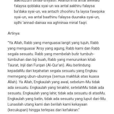
aakhidzum binaa-shiyatih. Allahumma antal awwalu
falaysa qoblaka syai-un wa antal aakhiru falaysa
ba’daka syai-un, wa antazh zhoohiru fa laysa fawqoka
syai-un, wa antal baathinu falaysa duunaka syai-un,
iqdhi ‘annad-dainaa wa aghninaa minal faqri.
Artinya:
“Ya Allah, Rabb yang menguasai langit yang tujuh, Rabb
yang menguasai ‘Arsy yang agung, Rabb kami dan Rabb
segala sesuatu. Rabb yang membelah butir tumbuh-
tumbuhan dan biji buah, Rabb yang menurunkan kitab
Taurat, Injil dan Furqan (Al-Qur’an). Aku berlindung
kepadaMu dari kejahatan segala sesuatu yang Engkau
memegang ubun-ubunnya (semua makhluk atas kuasa
Allah). Ya Allah, Engkaulah yang awal, sebelum-Mu tidak
ada sesuatu. Engkaulah yang terakhir, setelahMu tidak ada
sesuatu. Engkaulah yang lahir, tidak ada sesuatu di atasMu.
Engkaulah yang batin, tidak ada sesuatu yang luput dari-Mu.
Lunasilah utang kami dan berilah kami kekayaan
(kecukupan) hingga terlepas dari kefakiran.”