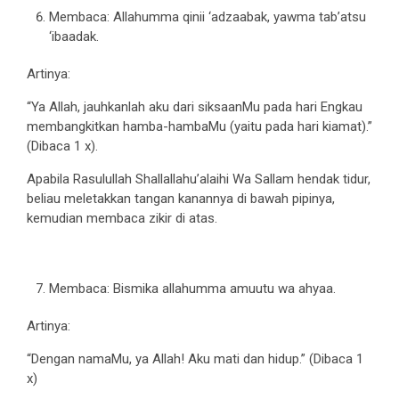
Membaca: Allahumma qinii ‘adzaabak, yawma tab’atsu
‘ibaadak.
Artinya:
“Ya Allah, jauhkanlah aku dari siksaanMu pada hari Engkau
membangkitkan hamba-hambaMu (yaitu pada hari kiamat).”
(Dibaca 1 x).
Apabila Rasulullah Shallallahu’alaihi Wa Sallam hendak tidur,
beliau meletakkan tangan kanannya di bawah pipinya,
kemudian membaca zikir di atas.
Membaca: Bismika allahumma amuutu wa ahyaa.
Artinya:
“Dengan namaMu, ya Allah! Aku mati dan hidup.” (Dibaca 1
x)