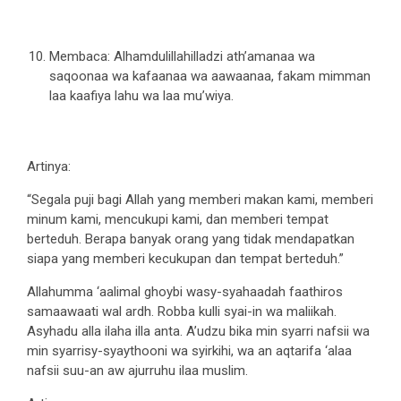
Membaca: Alhamdulillahilladzi ath’amanaa wa
saqoonaa wa kafaanaa wa aawaanaa, fakam mimman
laa kaafiya lahu wa laa mu’wiya.
Artinya:
“Segala puji bagi Allah yang memberi makan kami, memberi
minum kami, mencukupi kami, dan memberi tempat
berteduh. Berapa banyak orang yang tidak mendapatkan
siapa yang memberi kecukupan dan tempat berteduh.”
Allahumma ‘aalimal ghoybi wasy-syahaadah faathiros
samaawaati wal ardh. Robba kulli syai-in wa maliikah.
Asyhadu alla ilaha illa anta. A’udzu bika min syarri nafsii wa
min syarrisy-syaythooni wa syirkihi, wa an aqtarifa ‘alaa
nafsii suu-an aw ajurruhu ilaa muslim.