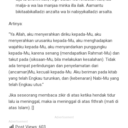
malja-a wa laa manjaa minka illa ilaik. Aamantu
bikitaabikalladzi anzalta wa bi nabiyyikalladzi arsalta.
Artinya:
“Ya Allah, aku menyerahkan diriku kepada-Mu, aku
menyerahkan urusanku kepada-Mu, aku menghadapkan
wajahku kepada-Mu, aku menyandarkan punggungku
kepada-Mu, karena senang (mendapatkan Rahmat-Mu) dan
takut pada (siksaan-Mu, bila melakukan kesalahan). Tidak
ada tempat perlindungan dan penyelamatan dari
(ancaman)Mu, kecuali kepada-Mu. Aku beriman pada kitab
yang telah Engkau turunkan, dan (kebenaran) Nabi-Mu yang
telah Engkau utus.”
Jika seseorang membaca zikir di atas ketika hendak tidur
lalu ia meninggal, maka ia meninggal di atas fithrah (mati di
atas Islam). []
Advertisement
Advertisement
Post Views:
603