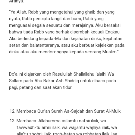
Artinya:
“Ya Allah, Rabb yang mengetahui yang ghaib dan yang
nyata, Rabb pencipta langit dan bumi, Rabb yang
menguasai segala sesuatu dan merajainya. Aku bersaksi
bahwa tiada Rabb yang berhak disembah kecuali Engkau.
Aku berlindung kepada-Mu dari kejahatan diriku, kejahatan
setan dan balatentaranya, atau aku berbuat kejelekan pada
diriku atau aku mendorongnya kepada seorang Muslim.”
Do’a ini diajarkan oleh Rasulullah Shallallahu ‘alaihi Wa
Sallam pada Abu Bakar Ash Shiddiq untuk dibaca pada
pagi, petang dan saat akan tidur.
Membaca Qur’an Surah As-Sajdah dan Surat Al-Mulk.
Membaca: Allahumma aslamtu nafsii ilaik, wa
fawwadh-tu amrii ilaik, wa wajjahtu wajhiya ilaik, wa
alja’tu zhohrii ilaik, rogh-batan wa rohbatan ilaik, laa