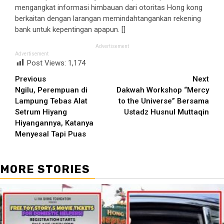
mengangkat informasi himbauan dari otoritas Hong kong
berkaitan dengan larangan memindahtangankan rekening
bank untuk kepentingan apapun. []
Advertisement
Advertisement
Post Views:
1,174
Continue
Previous
Next
Ngilu, Perempuan di
Dakwah Workshop “Mercy
Reading
Lampung Tebas Alat
to the Universe” Bersama
Setrum Hiyang
Ustadz Husnul Muttaqin
Hiyangannya, Katanya
Menyesal Tapi Puas
MORE STORIES