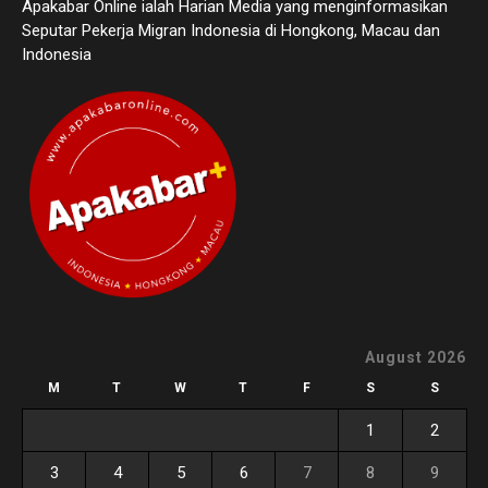
Apakabar Online ialah Harian Media yang menginformasikan
Seputar Pekerja Migran Indonesia di Hongkong, Macau dan
Indonesia
August 2026
M
T
W
T
F
S
S
1
2
3
4
5
6
7
8
9