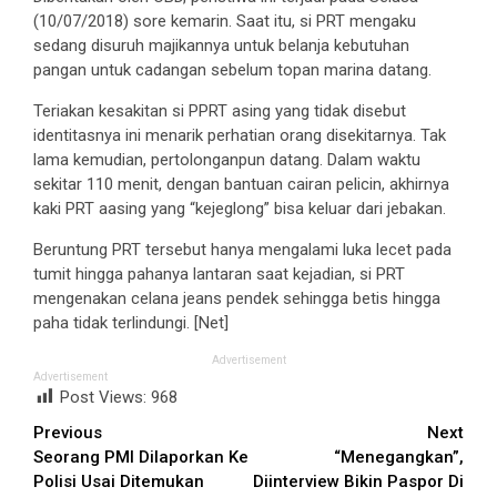
(10/07/2018) sore kemarin. Saat itu, si PRT mengaku
sedang disuruh majikannya untuk belanja kebutuhan
pangan untuk cadangan sebelum topan marina datang.
Teriakan kesakitan si PPRT asing yang tidak disebut
identitasnya ini menarik perhatian orang disekitarnya. Tak
lama kemudian, pertolonganpun datang. Dalam waktu
sekitar 110 menit, dengan bantuan cairan pelicin, akhirnya
kaki PRT aasing yang “kejeglong” bisa keluar dari jebakan.
Beruntung PRT tersebut hanya mengalami luka lecet pada
tumit hingga pahanya lantaran saat kejadian, si PRT
mengenakan celana jeans pendek sehingga betis hingga
paha tidak terlindungi. [Net]
Advertisement
Advertisement
Post Views:
968
Continue
Previous
Next
Seorang PMI Dilaporkan Ke
“Menegangkan”,
Reading
Polisi Usai Ditemukan
Diinterview Bikin Paspor Di