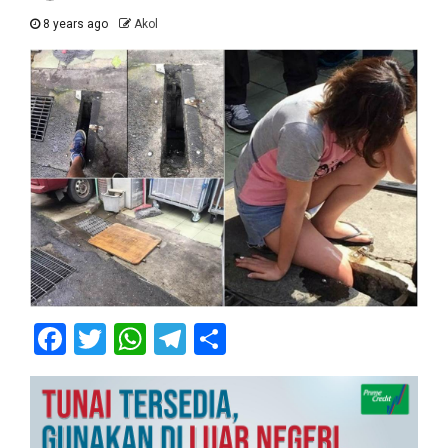
8 years ago
Akol
Facebook
Twitter
WhatsApp
Telegram
Share