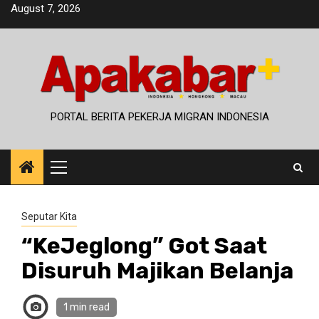
Skip
August 7, 2026
to
content
PORTAL BERITA PEKERJA MIGRAN INDONESIA
Primary
Menu
Seputar Kita
“KeJeglong” Got Saat
Disuruh Majikan Belanja
1 min read